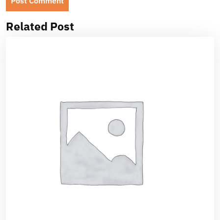
Related Post