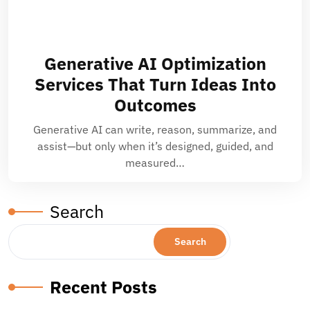
Generative AI Optimization
Services That Turn Ideas Into
Outcomes
Generative AI can write, reason, summarize, and
assist—but only when it’s designed, guided, and
measured…
Search
Search
Recent Posts