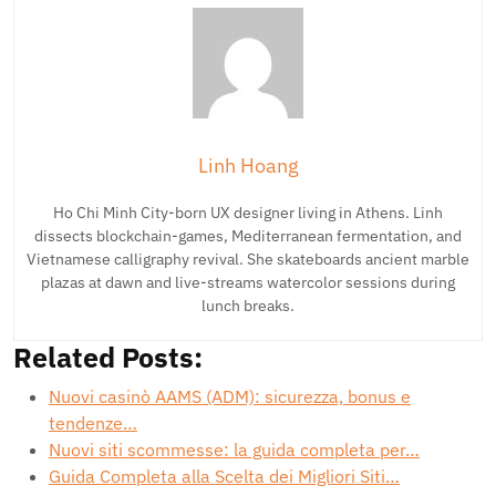
Linh Hoang
Ho Chi Minh City-born UX designer living in Athens. Linh
dissects blockchain-games, Mediterranean fermentation, and
Vietnamese calligraphy revival. She skateboards ancient marble
plazas at dawn and live-streams watercolor sessions during
lunch breaks.
Related Posts:
Nuovi casinò AAMS (ADM): sicurezza, bonus e
tendenze…
Nuovi siti scommesse: la guida completa per…
Guida Completa alla Scelta dei Migliori Siti…