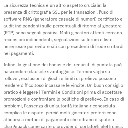
La sicurezza tecnica è un altro aspetto cruciale: la
presenza di crittografia SSL per le transazioni, l'uso di
software RNG (generatore casuale di numeri) certificato e
audit indipendenti sulle percentuali di ritorno al giocatore
(RTP) sono segnali positivi. Molti giocatori attenti cercano
recensioni indipendenti, segnalazioni su forum e liste
nere/rosse per evitare siti con precedenti di frode o ritardi
nei pagamenti.
Infine, la gestione dei bonus e dei requisiti di puntata può
nascondere clausole svantaggiose. Termini vaghi su
rollover, esclusioni di giochi e limiti di prelievo possono
rendere difficoltoso incassare le vincite. Un buon consiglio
pratico è leggere i Termini e Condizioni prima di accettare
promozioni e confrontare le politiche di prelievo. In caso di
problemi, l'assenza di un'autorità italiana riconosciuta
complica le dispute, perciò molti giocatori preferiscono
affidarsi a metodi di pagamento che offrano dispute o
chargeback come carte o provider di portafogli elettronici.