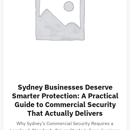
Sydney Businesses Deserve
Smarter Protection: A Practical
Guide to Commercial Security
That Actually Delivers
Why Sydney’s Commercial Security Requires a