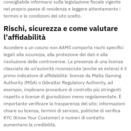
consigliabile informarsi sulla legislazione fiscale vigente
nel proprio paese di residenza e leggere attentamente i
termini e le condizioni del sito scelto.
Rischi, sicurezza e come valutare
l'affidabilità
Accedere a un
casino non AAMS
comporta rischi specifici
legati alla sicurezza, alla protezione dei dati e alla
risoluzione delle controversie. La presenza di una licenza
rilasciata da un'autorità riconosciuta (anche se estera) è il
primo indicatore di affidabilità: licenze da Malta Gaming
Authority (MGA) o Gibraltar Regulatory Authority, ad
esempio, implicano procedure di controllo più stringenti
rispetto a licenze di giurisdizioni meno regolamentate. È
importante verificare la trasparenza del sito: informazioni
chiare su licenza, termini di servizio, politiche di verifica
KYC (Know Your Customer) e numeri di contatto
aumentano la credibilità.