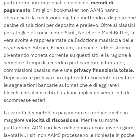
piattaforme internazionali è quello dei
metodi di
pagamento
. I migliori bookmaker non AAMS hanno
abbracciato la rivoluzione digitale mettendo a disposizione
decine di soluzioni per deposito e prelievo. Oltre ai classici
portafogli elettronici come Skrill, Neteller e MuchBetter, la
vera svolta è rappresentata dall’adozione massiccia delle
criptovalute
. Bitcoin, Ethereum, Litecoin e Tether stanno
diventando moneta corrente su questi siti, e la ragione è
semplice: tempi di accredito praticamente istantanei,
commissioni bassissime e una
privacy finanziaria totale
.
Depositare e prelevare in criptovaluta consente di evitare
le segnalazioni bancarie automatiche e di aggirare i
blocchi che alcuni istituti italiani applicano verso i siti di
scommesse esteri.
La varietà dei metodi di pagamento si traduce anche in
maggiore
velocità di riscossione
. Mentre su molte
piattaforme ADM i prelievi richiedono ancora diversi giorni
lavorativi, i siti non AAMS processano le richieste in poche