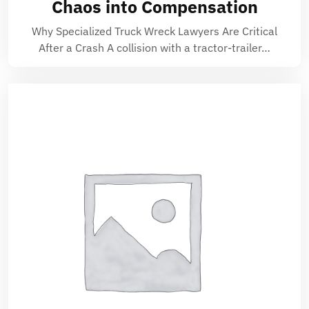
Chaos into Compensation
Why Specialized Truck Wreck Lawyers Are Critical
After a Crash A collision with a tractor-trailer…