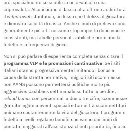
ore, specialmente se si utilizza un e-wallet o una
criptovaluta. Alcuni brand di fascia alta offrono addirittura
il
withdrawal
istantaneo, un lusso che fidelizza il giocatore
e dimostra solidità di cassa. Anche i limiti di prelievo sono
generalmente più alti: nessuno stop imposto dopo vincite
consistenti, ma tabelle personalizzabili che premiano la
fedeltà e la frequenza di gioco.
Non si può parlare di esperienza completa senza citare il
programma VIP e le promozioni continuative
. Se i siti
italiani stanno progressivamente limitando i bonus a
causa della stretta normativa, i migliori siti scommesse
non AAMS possono permettersi politiche molto più
aggressive. Cashback settimanale su tutte le perdite,
reload bonus
con percentuali a due o tre cifre, scommesse
gratuite legate a eventi speciali e tornei tra scommettitori
animano costantemente la vita del giocatore. I programmi
fedeltà a livelli regalano benefit che vanno dai limiti di
puntata maggiorati all’assistenza clienti prioritaria, fino ad