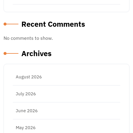
Recent Comments
No comments to show.
Archives
August 2026
July 2026
June 2026
May 2026