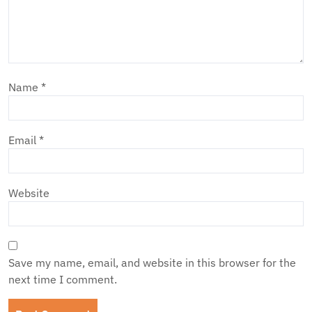
Name
*
Email
*
Website
Save my name, email, and website in this browser for the
next time I comment.