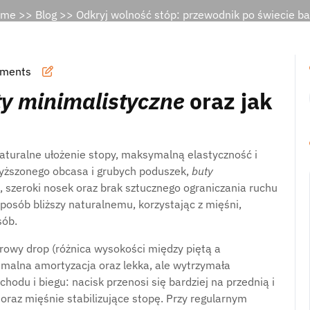
ome
>>
Blog
>> Odkryj wolność stóp: przewodnik po świecie ba
ments
y minimalistyczne
oraz jak
 naturalne ułożenie stopy, maksymalną elastyczność i
yższonego obcasa i grubych poduszek,
buty
 szeroki nosek oraz brak sztucznego ograniczania ruchu
osób bliższy naturalnemu, korzystając z mięśni,
sób.
erowy drop (różnica wysokości między piętą a
malna amortyzacja oraz lekka, ale wytrzymała
odu i biegu: nacisk przenosi się bardziej na przednią i
oraz mięśnie stabilizujące stopę. Przy regularnym