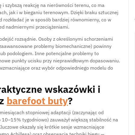
i szybszą reakcję na nierówności terenu, co ma
h, jak i w bieganiu terenowym. Dzięki braku sztucznej
d rozkładać je w sposób bardziej równomierny, co w
zed nadmiernymi przeciążeniami.
 podejść rozsądnie. Osoby z określonymi schorzeniami
a, zaawansowane problemy biomechaniczne) powinny
lub podologiem. Inne potencjalne problemy to
zy nowe punkty ucisku przy nieprawidłowym dopasowaniu.
a wzmacniające oraz wybór odpowiedniego modelu do
raktyczne wskazówki i
 z
barefoot buty
?
h miesiącach stopniowej adaptacji (zaczynając od
o 10–15% tygodniowo) zauważył większą stabilność na
Kluczowe okazały się krótkie sesje wzmacniające
ęgno Achillesa) oraz obserwacja techniki biegu —