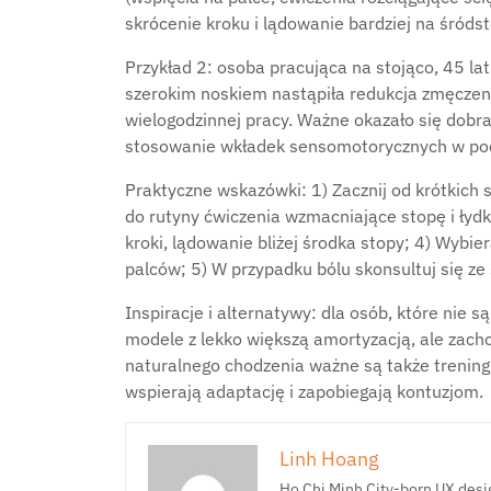
skrócenie kroku i lądowanie bardziej na śródst
Przykład 2: osoba pracująca na stojąco, 45 lat
szerokim noskiem nastąpiła redukcja zmęczeni
wielogodzinnej pracy. Ważne okazało się dobra
stosowanie wkładek sensomotorycznych w pocz
Praktyczne wskazówki: 1) Zacznij od krótkich 
do rutyny ćwiczenia wzmacniające stopę i łydk
kroki, lądowanie bliżej środka stopy; 4) Wybie
palców; 5) W przypadku bólu skonsultuj się ze 
Inspiracje i alternatywy: dla osób, które nie 
modele z lekko większą amortyzacją, ale zach
naturalnego chodzenia ważne są także treningi
wspierają adaptację i zapobiegają kontuzjom.
Linh Hoang
Ho Chi Minh City-born UX desig