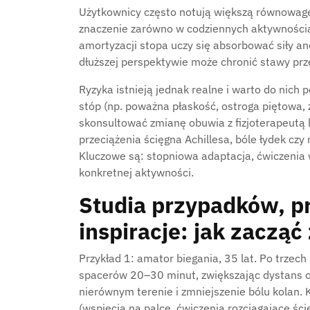
Użytkownicy często notują większą równowagę 
znaczenie zarówno w codziennych aktywnościac
amortyzacji stopa uczy się absorbować siły an
dłuższej perspektywie może chronić stawy pr
Ryzyka istnieją jednak realne i warto do nich
stóp (np. poważna płaskość, ostroga piętow
skonsultować zmianę obuwia z fizjoterapeutą 
przeciążenia ścięgna Achillesa, bóle łydek c
Kluczowe są: stopniowa adaptacja, ćwiczeni
konkretnej aktywności.
Studia przypadków, p
inspiracje: jak zacząć
Przykład 1: amator biegania, 35 lat. Po trzec
spacerów 20–30 minut, zwiększając dystans 
nierównym terenie i zmniejszenie bólu kolan. 
(wspięcia na palce, ćwiczenia rozciągające ści