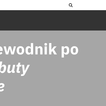
zewodnik po
buty
e