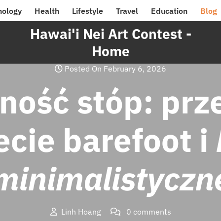
nology
Health
Lifestyle
Travel
Education
Blog
Hawai'i Nei Art Contest -
Home
Posted On February 6, 2026
ność stóp: pr
ecie barefoot i
minimalistyczn
Linh Hoang
0 comments