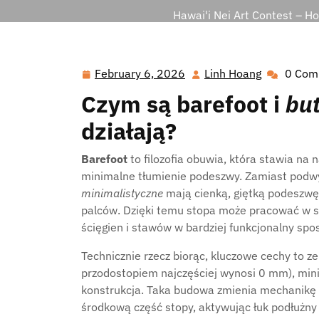
Hawai'i Nei Art Contest – H
February 6, 2026
Linh Hoang
0 Com
February
Linh
6,
Hoang
Czym są
barefoot
i
but
2026
działają?
Barefoot
to filozofia obuwia, która stawia na
minimalne tłumienie podeszwy. Zamiast podw
minimalistyczne
mają cienką, giętką podeszwę,
palców. Dzięki temu stopa może pracować w sp
ścięgien i stawów w bardziej funkcjonalny spo
Technicznie rzecz biorąc, kluczowe cechy to z
przodostopiem najczęściej wynosi 0 mm), mini
konstrukcja. Taka budowa zmienia mechanikę ch
środkową część stopy, aktywując łuk podłużny 