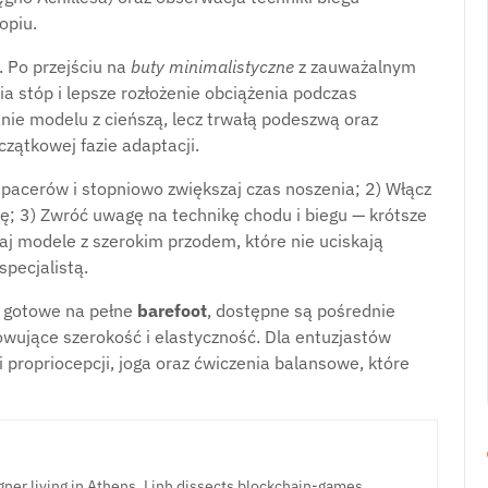
opiu.
. Po przejściu na
buty minimalistyczne
z zauważalnym
a stóp i lepsze rozłożenie obciążenia podczas
nie modelu z cieńszą, lecz trwałą podeszwą oraz
ątkowej fazie adaptacji.
spacerów i stopniowo zwiększaj czas noszenia; 2) Włącz
ę; 3) Zwróć uwagę na technikę chodu i biegu — krótsze
raj modele z szerokim przodem, które nie uciskają
specjalistą.
są gotowe na pełne
barefoot
, dostępne są pośrednie
owujące szerokość i elastyczność. Dla entuzjastów
 propriocepcji, joga oraz ćwiczenia balansowe, które
ner living in Athens. Linh dissects blockchain-games,