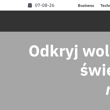
Skip
07-08-26
Business
Tech
to
content
Odkryj wol
świ