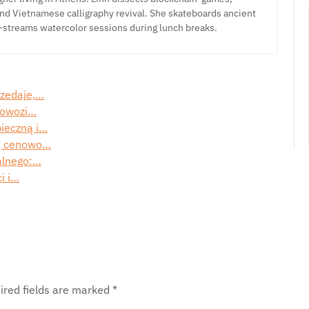
nd Vietnamese calligraphy revival. She skateboards ancient
-streams watercolor sessions during lunch breaks.
rzedaje,…
 dowozi…
pieczną i…
ną cenowo…
alnego:…
i i…
ired fields are marked
*