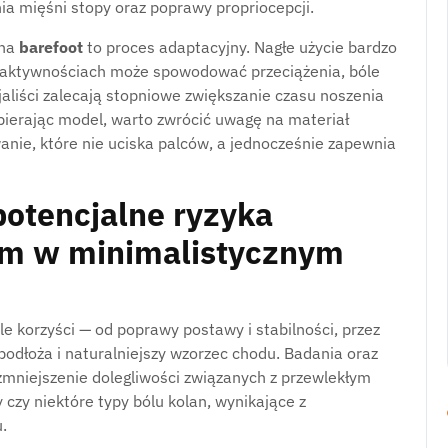
a mięśni stopy oraz poprawy propriocepcji.
 na
barefoot
to proces adaptacyjny. Nagłe użycie bardzo
 aktywnościach może spowodować przeciążenia, bóle
jaliści zalecają stopniowe zwiększanie czasu noszenia
ybierając model, warto zwrócić uwagę na materiał
nie, które nie uciska palców, a jednocześnie zapewnia
potencjalne ryzyka
em w minimalistycznym
le korzyści — od poprawy postawy i stabilności, przez
podłoża i naturalniejszy wzorzec chodu. Badania oraz
mniejszenie dolegliwości związanych z przewlekłym
y czy niektóre typy bólu kolan, wynikające z
.