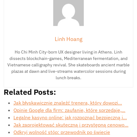
Linh Hoang
Ho Chi Minh City-born UX designer living in Athens. Linh
dissects blockchain-games, Mediterranean fermentation, and
Vietnamese calligraphy revival. She skateboards ancient marble
plazas at dawn and live-streams watercolor sessions during
lunch breaks.
Related Posts:
Jak błyskawicznie znaleźć trenera, który dowozi…
Opinie Google dla firm: zaufanie, które sprzedaje,…
Legalne kasyno online: jak rozpoznać bezpieczną i…
Jak zaprojektować skuteczną i przystępną cenowo…
Odkryj wolność stóp: przewodnik po świecie