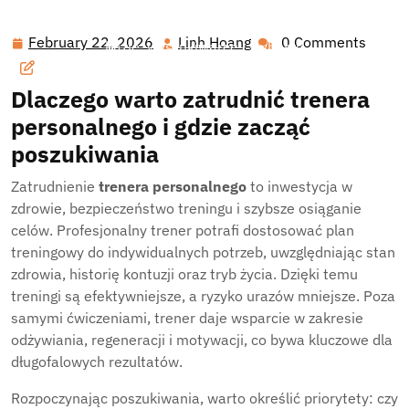
Hawai'i Nei Art Contest – Home
>>
Blog
>> Znajdź
swojego idealnego trenera personalnego: przewodnik po
February 22, 2026
Linh Hoang
0 Comments
February
Linh
bazie, wyszukiwarce i wyborze
22,
Hoang
2026
Dlaczego warto zatrudnić trenera
personalnego i gdzie zacząć
poszukiwania
Zatrudnienie
trenera personalnego
to inwestycja w
zdrowie, bezpieczeństwo treningu i szybsze osiąganie
celów. Profesjonalny trener potrafi dostosować plan
treningowy do indywidualnych potrzeb, uwzględniając stan
zdrowia, historię kontuzji oraz tryb życia. Dzięki temu
treningi są efektywniejsze, a ryzyko urazów mniejsze. Poza
samymi ćwiczeniami, trener daje wsparcie w zakresie
odżywiania, regeneracji i motywacji, co bywa kluczowe dla
długofalowych rezultatów.
Rozpoczynając poszukiwania, warto określić priorytety: czy