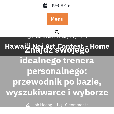
Skip
09-08-26
to
content
Menu
Posted On February 22, 2026
Hawai'i Nei Art Contest - Home
Znajdź swojego
idealnego trenera
personalnego:
przewodnik po bazie,
wyszukiwarce i wyborze
Linh Hoang
0 comments