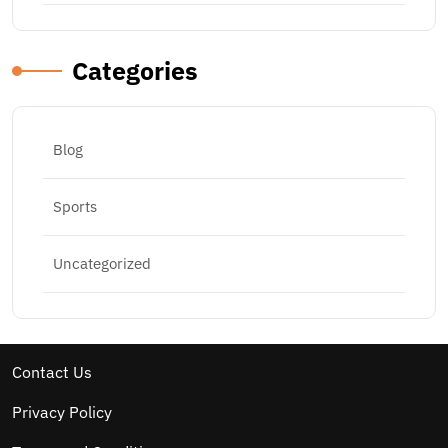
Categories
Blog
Sports
Uncategorized
Contact Us
Privacy Policy