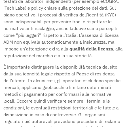
testati da laboratori indipendenti (per esempio eCOGRA,
iTech Labs) e policy chiare sulla protezione dei dati. Sul
piano operativo, i processi di verifica dell’identità (KYC)
sono indispensabili per prevenire frodi e rispettare le
normative antiriciclaggio, anche laddove siano percepiti
come “più leggeri” rispetto all’Italia. L’assenza di licenza
ADM non equivale automaticamente a insicurezza, ma
impone un’attenzione extra alla
qualità della licenza
, alla
reputazione del marchio e alla sua storicità.
È importante distinguere la disponibilità tecnica del sito
dalla sua idoneità legale rispetto al Paese di residenza
dell’utente. In alcuni casi, gli operatori escludono specifici
mercati, applicano geoblocchi o limitano determinati
metodi di pagamento per conformarsi alle normative
locali. Occorre quindi verificare sempre i termini e le
condizioni, le eventuali restrizioni territoriali e le tutele a
disposizione in caso di controversie. Gli organismi
regolatori più autorevoli prevedono procedure di reclamo