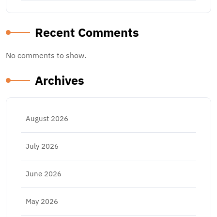
Recent Comments
No comments to show.
Archives
August 2026
July 2026
June 2026
May 2026