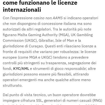
come funzionano le licenze
internazionali
Con l’espressione
casino non AAMS
si indicano operatori
che non dispongono di concessione italiana ma sono
autorizzati da altri regolatori. Tra le autorità più note
figurano Malta Gaming Authority (MGA), UK Gambling
Commission (UKGC), Gibraltar, Isle of Man e la
giurisdizione di Curaçao. Questi enti rilasciano licenze a
fronte di requisiti che variano per robustezza: le licenze
europee (come MGA e UKGC) tendono a prevedere
controlli più stringenti su trasparenza, segregazione dei
fondi,
KYC/AML
e strumenti di gioco
responsabile
; altre
giurisdizioni possono essere più flessibili, attirando
operatori emergenti ma anche qualche attore meno
strutturato.
Dal punto di vista tecnico, un buon operatore dovrebbe
impiegare cifratura SSL, generatori di numeri casuali (RNG)