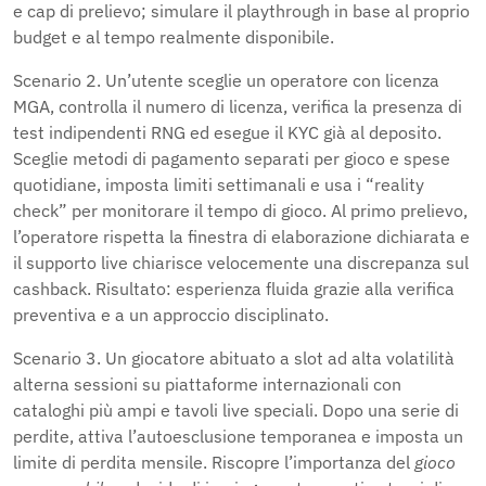
e cap di prelievo; simulare il playthrough in base al proprio
budget e al tempo realmente disponibile.
Scenario 2. Un’utente sceglie un operatore con licenza
MGA, controlla il numero di licenza, verifica la presenza di
test indipendenti RNG ed esegue il KYC già al deposito.
Sceglie metodi di pagamento separati per gioco e spese
quotidiane, imposta limiti settimanali e usa i “reality
check” per monitorare il tempo di gioco. Al primo prelievo,
l’operatore rispetta la finestra di elaborazione dichiarata e
il supporto live chiarisce velocemente una discrepanza sul
cashback. Risultato: esperienza fluida grazie alla verifica
preventiva e a un approccio disciplinato.
Scenario 3. Un giocatore abituato a slot ad alta volatilità
alterna sessioni su piattaforme internazionali con
cataloghi più ampi e tavoli live speciali. Dopo una serie di
perdite, attiva l’autoesclusione temporanea e imposta un
limite di perdita mensile. Riscopre l’importanza del
gioco