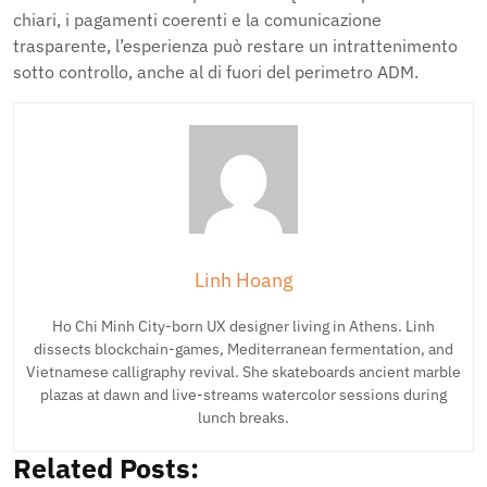
chiari, i pagamenti coerenti e la comunicazione
trasparente, l’esperienza può restare un intrattenimento
sotto controllo, anche al di fuori del perimetro ADM.
Linh Hoang
Ho Chi Minh City-born UX designer living in Athens. Linh
dissects blockchain-games, Mediterranean fermentation, and
Vietnamese calligraphy revival. She skateboards ancient marble
plazas at dawn and live-streams watercolor sessions during
lunch breaks.
Related Posts: