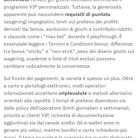
programmi VIP personalizzati. Tuttavia, la generosità
apparente può nascondere
requisiti di puntata
(wagering) impegnativi, limiti sul prelievo dei profitti
derivati dai bonus, esclusioni di giochi a contributo ridotto
e clausole come i “max bet” durante il playthrough. È
essenziale leggere i Termini e Condizioni bonus: differenze
tra bonus “sticky” e “non-stick”, peso dei diversi giochi sul
wagering, scadenze e liste di titoli esclusi possono
cambiare radicalmente la convenienza.
Sul fronte dei pagamenti, la varietà è spesso un plus. Oltre
a carte e portafogli elettronici, molti operatori
internazionali accettano
criptovalute
e metodi alternativi
orientati alla rapidità. I tempi di prelievo dipendono sia
dalla policy dell’operatore (limiti giornalieri o settimanali,
priorità ai clienti VIP, richieste di documentazione
aggiuntiva) sia dal canale scelto. Gli e-wallet sono in
genere più veloci, mentre bonifici e carte richiedono più
giorni. Il tema cruciale è la coerenza tra quanto dichiarato