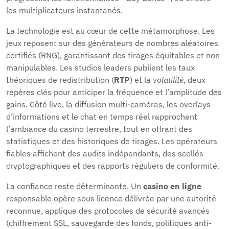
les multiplicateurs instantanés.
La technologie est au cœur de cette métamorphose. Les
jeux reposent sur des générateurs de nombres aléatoires
certifiés (RNG), garantissant des tirages équitables et non
manipulables. Les studios leaders publient les taux
théoriques de redistribution (
RTP
) et la
volatilité
, deux
repères clés pour anticiper la fréquence et l’amplitude des
gains. Côté live, la diffusion multi-caméras, les overlays
d’informations et le chat en temps réel rapprochent
l’ambiance du casino terrestre, tout en offrant des
statistiques et des historiques de tirages. Les opérateurs
fiables affichent des audits indépendants, des scellés
cryptographiques et des rapports réguliers de conformité.
La confiance reste déterminante. Un
casino en ligne
responsable opère sous licence délivrée par une autorité
reconnue, applique des protocoles de sécurité avancés
(chiffrement SSL, sauvegarde des fonds, politiques anti-