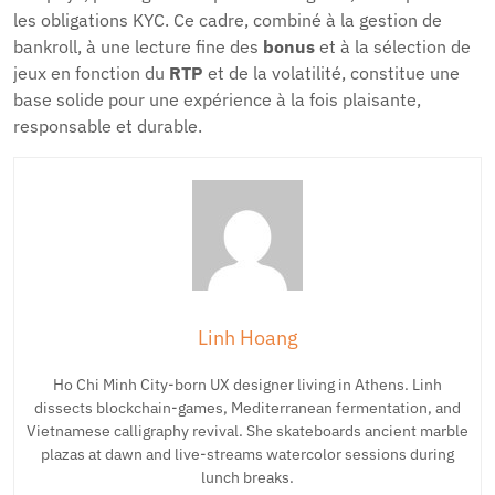
les obligations KYC. Ce cadre, combiné à la gestion de
bankroll, à une lecture fine des
bonus
et à la sélection de
jeux en fonction du
RTP
et de la volatilité, constitue une
base solide pour une expérience à la fois plaisante,
responsable et durable.
Linh Hoang
Ho Chi Minh City-born UX designer living in Athens. Linh
dissects blockchain-games, Mediterranean fermentation, and
Vietnamese calligraphy revival. She skateboards ancient marble
plazas at dawn and live-streams watercolor sessions during
lunch breaks.