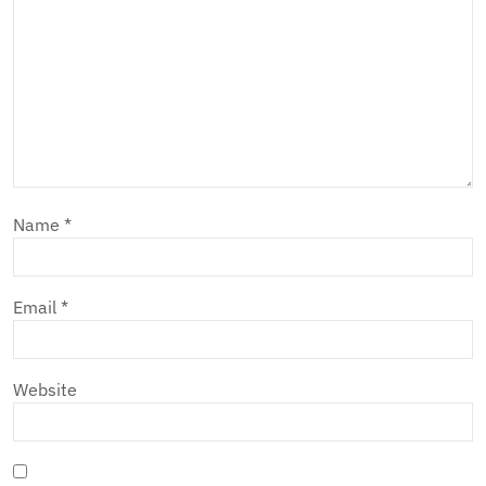
Name
*
Email
*
Website