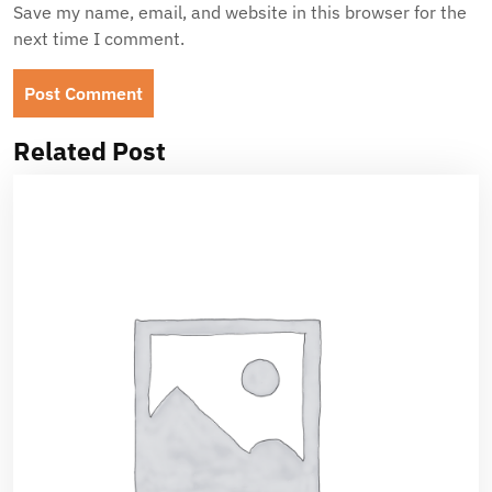
Save my name, email, and website in this browser for the
next time I comment.
Related Post