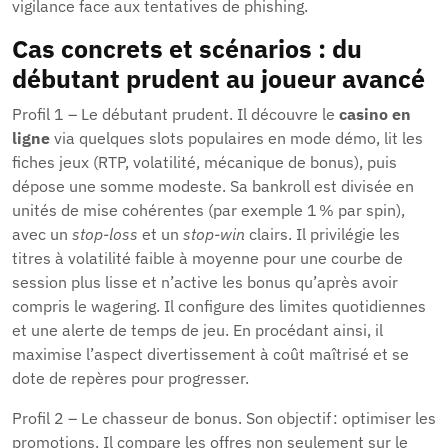
vigilance face aux tentatives de phishing.
Cas concrets et scénarios : du
débutant prudent au joueur avancé
Profil 1 – Le débutant prudent. Il découvre le
casino en
ligne
via quelques slots populaires en mode démo, lit les
fiches jeux (RTP, volatilité, mécanique de bonus), puis
dépose une somme modeste. Sa bankroll est divisée en
unités de mise cohérentes (par exemple 1 % par spin),
avec un
stop-loss
et un
stop-win
clairs. Il privilégie les
titres à volatilité faible à moyenne pour une courbe de
session plus lisse et n’active les bonus qu’après avoir
compris le wagering. Il configure des limites quotidiennes
et une alerte de temps de jeu. En procédant ainsi, il
maximise l’aspect divertissement à coût maîtrisé et se
dote de repères pour progresser.
Profil 2 – Le chasseur de bonus. Son objectif : optimiser les
promotions. Il compare les offres non seulement sur le