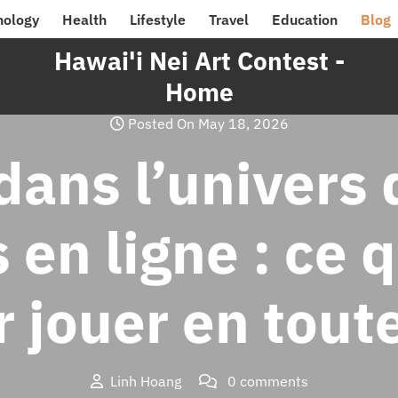
nology
Health
Lifestyle
Travel
Education
Blog
Hawai'i Nei Art Contest -
Home
Posted On May 18, 2026
dans l’univers 
 en ligne : ce q
r jouer en tout
Linh Hoang
0 comments