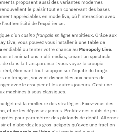
ements proposent aussi des variantes modernes
renouvellent le plaisir tout en conservant des bases
rement appréciables en mode live, où l’interaction avec
l’authenticité de l’expérience.
ogique d’un
casino français en ligne
ambitieux. Grâce aux
ay Live, vous pouvez vous installer à une table de
e
endiablé ou tenter votre chance au
Monopoly Live
.
ues et animations multimédias, créant un spectacle
side dans la transparence : vous voyez le croupier
s réel, éliminant tout soupçon sur l’équité du tirage.
les en français, souvent disponibles aux heures de
nger avec le croupier et les autres joueurs. C’est une
ux machines à sous classiques.
e budget est la meilleure des stratégies. Fixez-vous des
n, et ne les dépassez jamais. Profitez des outils de jeu
 agréés pour paramétrer des plafonds de dépôt. Alternez
laisir et n’abordez les gros jackpots qu’avec une fraction
asino français en ligne
n’a jamais été aussi