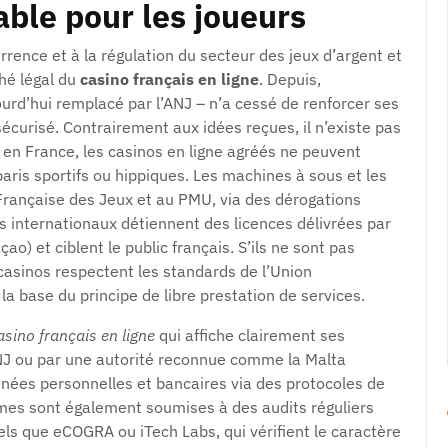
able pour les joueurs
urrence et à la régulation du secteur des jeux d’argent et
hé légal du
casino français en ligne
. Depuis,
ourd’hui remplacé par l’ANJ – n’a cessé de renforcer ses
sécurisé. Contrairement aux idées reçues, il n’existe pas
: en France, les casinos en ligne agréés ne peuvent
paris sportifs ou hippiques. Les machines à sous et les
a Française des Jeux et au PMU, via des dérogations
 internationaux détiennent des licences délivrées par
ao) et ciblent le public français. S’ils ne sont pas
casinos respectent les standards de l’Union
la base du principe de libre prestation de services.
asino français en ligne
qui affiche clairement ses
l’ANJ ou par une autorité reconnue comme la Malta
nées personnelles et bancaires via des protocoles de
rmes sont également soumises à des audits réguliers
els que eCOGRA ou iTech Labs, qui vérifient le caractère