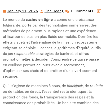
January 11, 2026
Linh Hoang
0 Comments
January
Linh
11,
Hoang
Le monde du
casino en ligne
a connu une croissance
2026
fulgurante, porté par des technologies immersives, des
méthodes de paiement plus rapides et une expérience
utilisateur de plus en plus fluide sur mobile. Derrière les
effets visuels et l’adrénaline de la mise, un écosystème
exigeant se déploie : licences, algorithmes d’équité, outils
de
jeu responsable
, stratégies de bankroll et offres
promotionnelles à décoder. Comprendre ce qui se passe
en coulisse permet de jouer avec discernement,
d’optimiser ses choix et de profiter d’un divertissement
sécurisé.
Qu’il s’agisse de machines à sous, de
blackjack
, de
roulette
ou de tables en direct, l’essentiel reste identique : la
protection des fonds, la transparence des règles et la
connaissance des probabilités. Un bon site combine des