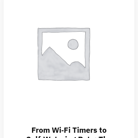
From Wi‑Fi Timers to