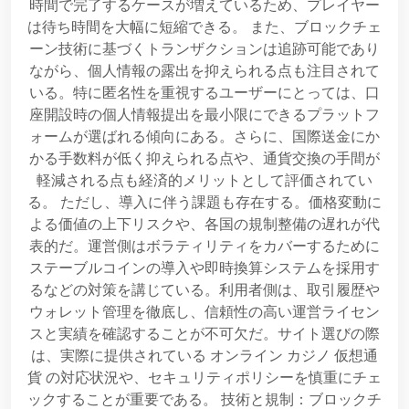
時間で完了するケースが増えているため、プレイヤー
は待ち時間を大幅に短縮できる。 また、ブロックチェ
ーン技術に基づくトランザクションは追跡可能であり
ながら、個人情報の露出を抑えられる点も注目されて
いる。特に匿名性を重視するユーザーにとっては、口
座開設時の個人情報提出を最小限にできるプラットフ
ォームが選ばれる傾向にある。さらに、国際送金にか
かる手数料が低く抑えられる点や、通貨交換の手間が
軽減される点も経済的メリットとして評価されてい
る。 ただし、導入に伴う課題も存在する。価格変動に
よる価値の上下リスクや、各国の規制整備の遅れが代
表的だ。運営側はボラティリティをカバーするために
ステーブルコインの導入や即時換算システムを採用す
るなどの対策を講じている。利用者側は、取引履歴や
ウォレット管理を徹底し、信頼性の高い運営ライセン
スと実績を確認することが不可欠だ。サイト選びの際
は、実際に提供されている オンライン カジノ 仮想通
貨 の対応状況や、セキュリティポリシーを慎重にチェ
ックすることが重要である。 技術と規制：ブロックチ