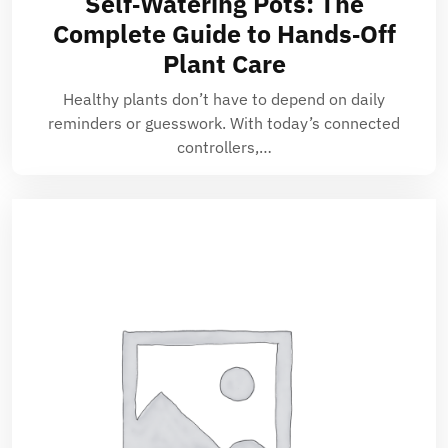
Self‑Watering Pots: The
Complete Guide to Hands‑Off
Plant Care
Healthy plants don’t have to depend on daily
reminders or guesswork. With today’s connected
controllers,…