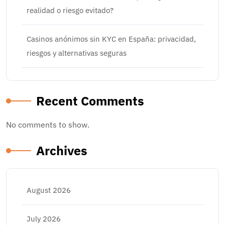
realidad o riesgo evitado?
Casinos anónimos sin KYC en España: privacidad,
riesgos y alternativas seguras
Recent Comments
No comments to show.
Archives
August 2026
July 2026