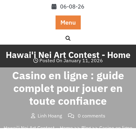
Skip
06-08-26
to
content
Menu
Hawai'i Nei Art Contest - Home
Posted On January 11, 2026
Casino en ligne : guide
complet pour jouer en
toute confiance
Linh Hoang
0 comments
Hawai'i Nei Art Contest – Home
>>
Blog
>> Casino en ligne
: guide complet pour jouer en toute confiance