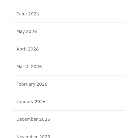
June 2026
May 2026
April 2026
March 2026
February 2026
January 2026
December 2025
November 2025