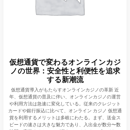
仮想通貨で変わるオンラインカジ
ノの世界：安全性と利便性を追求
する新潮流
仮想通貨導入がもたらすオンラインカジノの革新 近
年、仮想通貨の普及に伴い、オンラインカジノの運営
や利用方法は急速に変化している。従来のクレジット
カードや銀行振込に比べて、オンライン カジノ 仮想通
貨を利用するメリットは多岐にわたる。まず、送金ス
ピードの速さは大きな魅力であり、入出金が数分〜数