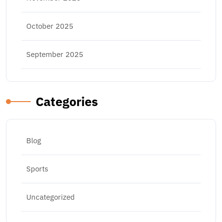
October 2025
September 2025
Categories
Blog
Sports
Uncategorized