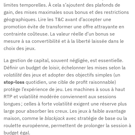
limites temporelles. À cela s’ajoutent des plafonds de
gain, des mises maximales sous bonus et des restrictions
géographiques. Lire les T&C avant d’accepter une
promotion évite de transformer une offre attrayante en
contrainte coûteuse. La valeur réelle d’un bonus se
mesure à sa convertibilité et à la liberté laissée dans le
choix des jeux.
La gestion de capital, souvent négligée, est essentielle.
Définir un budget de loisir, échelonner les mises selon la
volatilité
des jeux et adopter des objectifs simples (un
stop-loss
quotidien, une cible de profit raisonnable)
protège l’expérience de jeu. Les machines à sous à haut
RTP et volatilité modérée conviennent aux sessions
longues ; celles à forte volatilité exigent une réserve plus
large pour absorber les creux. Les jeux à faible avantage
maison, comme le
blackjack
avec stratégie de base ou la
roulette européenne, permettent de prolonger la session à
budget égal.