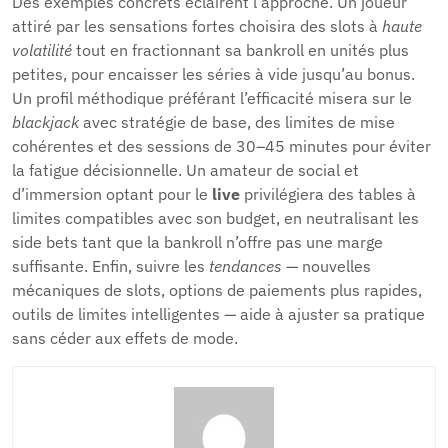
Des exemples concrets éclairent l’approche. Un joueur
attiré par les sensations fortes choisira des slots à
haute
volatilité
tout en fractionnant sa bankroll en unités plus
petites, pour encaisser les séries à vide jusqu’au bonus.
Un profil méthodique préférant l’efficacité misera sur le
blackjack
avec stratégie de base, des limites de mise
cohérentes et des sessions de 30–45 minutes pour éviter
la fatigue décisionnelle. Un amateur de social et
d’immersion optant pour le
live
privilégiera des tables à
limites compatibles avec son budget, en neutralisant les
side bets tant que la bankroll n’offre pas une marge
suffisante. Enfin, suivre les
tendances
— nouvelles
mécaniques de slots, options de paiements plus rapides,
outils de limites intelligentes — aide à ajuster sa pratique
sans céder aux effets de mode.