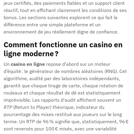
jeux certifiés, des paiements fiables et un support client
réactif, tout en affichant clairement les conditions de ses
bonus. Les sections suivantes explorent ce qui fait la
différence entre une simple plateforme et un
environnement de jeu réellement digne de confiance.
Comment fonctionne un casino en
ligne moderne ?
Un
casino en ligne
repose d’abord sur un moteur
d’équité : le générateur de nombres aléatoires (RNG). Cet
algorithme, audité par des laboratoires indépendants,
garantit que chaque tirage de carte, chaque rotation de
rouleaux et chaque résultat de dé est statistiquement
imprévisible. Les rapports d’audit affichent souvent un
RTP
(Return to Player) théorique, indicateur du
pourcentage des mises restitué aux joueurs sur le long
terme. Un RTP de 96 % signifie que, statistiquement, 96 €
sont reversés pour 100 € misés, avec une variabilité