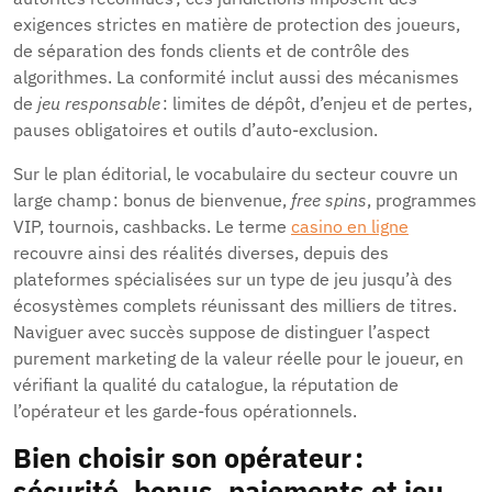
exigences strictes en matière de protection des joueurs,
de séparation des fonds clients et de contrôle des
algorithmes. La conformité inclut aussi des mécanismes
de
jeu responsable
: limites de dépôt, d’enjeu et de pertes,
pauses obligatoires et outils d’auto-exclusion.
Sur le plan éditorial, le vocabulaire du secteur couvre un
large champ : bonus de bienvenue,
free spins
, programmes
VIP, tournois, cashbacks. Le terme
casino en ligne
recouvre ainsi des réalités diverses, depuis des
plateformes spécialisées sur un type de jeu jusqu’à des
écosystèmes complets réunissant des milliers de titres.
Naviguer avec succès suppose de distinguer l’aspect
purement marketing de la valeur réelle pour le joueur, en
vérifiant la qualité du catalogue, la réputation de
l’opérateur et les garde-fous opérationnels.
Bien choisir son opérateur :
sécurité, bonus, paiements et jeu