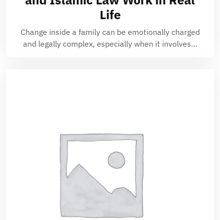
Life
Change inside a family can be emotionally charged
and legally complex, especially when it involves…