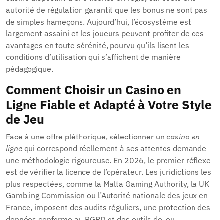
autorité de régulation garantit que les bonus ne sont pas
de simples hameçons. Aujourd’hui, l’écosystème est
largement assaini et les joueurs peuvent profiter de ces
avantages en toute sérénité, pourvu qu’ils lisent les
conditions d’utilisation qui s’affichent de manière
pédagogique.
Comment Choisir un Casino en
Ligne Fiable et Adapté à Votre Style
de Jeu
Face à une offre pléthorique, sélectionner un
casino en
ligne
qui correspond réellement à ses attentes demande
une méthodologie rigoureuse. En 2026, le premier réflexe
est de vérifier la licence de l’opérateur. Les juridictions les
plus respectées, comme la Malta Gaming Authority, la UK
Gambling Commission ou l’Autorité nationale des jeux en
France, imposent des audits réguliers, une protection des
données conforme au RGPD et des outils de jeu