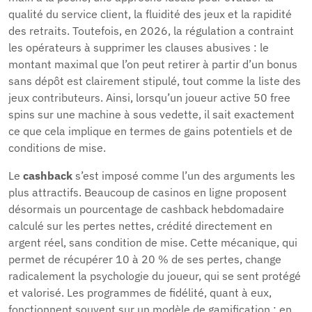
qualité du service client, la fluidité des jeux et la rapidité
des retraits. Toutefois, en 2026, la régulation a contraint
les opérateurs à supprimer les clauses abusives : le
montant maximal que l’on peut retirer à partir d’un bonus
sans dépôt est clairement stipulé, tout comme la liste des
jeux contributeurs. Ainsi, lorsqu’un joueur active 50 free
spins sur une machine à sous vedette, il sait exactement
ce que cela implique en termes de gains potentiels et de
conditions de mise.
Le
cashback
s’est imposé comme l’un des arguments les
plus attractifs. Beaucoup de casinos en ligne proposent
désormais un pourcentage de cashback hebdomadaire
calculé sur les pertes nettes, crédité directement en
argent réel, sans condition de mise. Cette mécanique, qui
permet de récupérer 10 à 20 % de ses pertes, change
radicalement la psychologie du joueur, qui se sent protégé
et valorisé. Les programmes de fidélité, quant à eux,
fonctionnent souvent sur un modèle de gamification : en