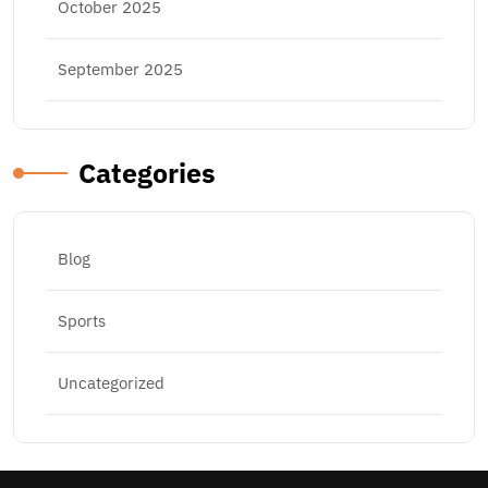
October 2025
September 2025
Categories
Blog
Sports
Uncategorized