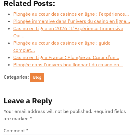
Related Posts:
Plongée au cœur des casinos en ligne : l’expérience…
Plongée immersive dans l’univers du casino en ligne…
Casino en Ligne en 2026 : L’Expérience Immersive
Qui…
Plongée au cœur des casinos en ligne : guide
complet…
Casino en Ligne France : Plongée au Cœur d’un…
Plongée dans l’univers bouillonnant du casino en…
Categories:
Blog
Leave a Reply
Your email address will not be published.
Required fields
are marked
*
Comment
*