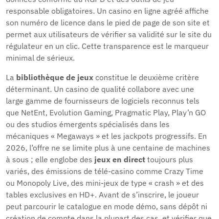
responsable obligatoires. Un casino en ligne agréé affiche
son numéro de licence dans le pied de page de son site et
permet aux utilisateurs de vérifier sa validité sur le site du
régulateur en un clic. Cette transparence est le marqueur
minimal de sérieux.
La
bibliothèque de jeux
constitue le deuxième critère
déterminant. Un casino de qualité collabore avec une
large gamme de fournisseurs de logiciels reconnus tels
que NetEnt, Evolution Gaming, Pragmatic Play, Play’n GO
ou des studios émergents spécialisés dans les
mécaniques « Megaways » et les jackpots progressifs. En
2026, l’offre ne se limite plus à une centaine de machines
à sous ; elle englobe des
jeux en direct
toujours plus
variés, des émissions de télé-casino comme Crazy Time
ou Monopoly Live, des mini-jeux de type « crash » et des
tables exclusives en HD+. Avant de s’inscrire, le joueur
peut parcourir le catalogue en mode démo, sans dépôt ni
création de compte dans la plupart des cas, et vérifier que