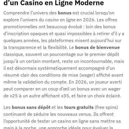
d’un Casino en Ligne Moderne
Comprendre l’univers des
bonus
est crucial lorsqu’on
explore l’univers du
casino en ligne
en 2026. Les offres
promotionnelles ont beaucoup évolué : loin des bonus
d’inscription opaques et quasi impossibles à retirer d’il y a
quelques années, les plateformes misent aujourd’hui sur
la transparence et la flexibilité. Le
bonus de bienvenue
classique, souvent un pourcentage sur le premier dépôt
jusqu’à un certain montant, reste un incontournable, mais
il est désormais systématiquement accompagné d’un
résumé clair des conditions de mise (wager) affiché avant
même la validation du compte. En 2026, un joueur averti
peut comparer en un coup d’œil un bonus avec un wager
de x25 à un autre affichant x35, et faire un choix éclairé.
Les
bonus sans dépôt
et les
tours gratuits
(free spins)
continuent de séduire les nouveaux venus. Ils offrent
l’opportunité de tester un casino en ligne sans mettre sa
main à la poche, une approche idéale pour évaluer la