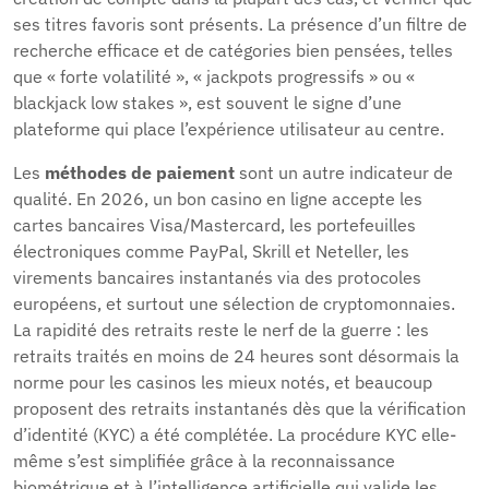
ses titres favoris sont présents. La présence d’un filtre de
recherche efficace et de catégories bien pensées, telles
que « forte volatilité », « jackpots progressifs » ou «
blackjack low stakes », est souvent le signe d’une
plateforme qui place l’expérience utilisateur au centre.
Les
méthodes de paiement
sont un autre indicateur de
qualité. En 2026, un bon casino en ligne accepte les
cartes bancaires Visa/Mastercard, les portefeuilles
électroniques comme PayPal, Skrill et Neteller, les
virements bancaires instantanés via des protocoles
européens, et surtout une sélection de cryptomonnaies.
La rapidité des retraits reste le nerf de la guerre : les
retraits traités en moins de 24 heures sont désormais la
norme pour les casinos les mieux notés, et beaucoup
proposent des retraits instantanés dès que la vérification
d’identité (KYC) a été complétée. La procédure KYC elle-
même s’est simplifiée grâce à la reconnaissance
biométrique et à l’intelligence artificielle qui valide les