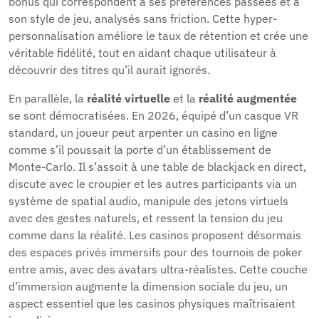
bonus qui correspondent à ses préférences passées et à
son style de jeu, analysés sans friction. Cette hyper-
personnalisation améliore le taux de rétention et crée une
véritable fidélité, tout en aidant chaque utilisateur à
découvrir des titres qu’il aurait ignorés.
En parallèle, la
réalité virtuelle
et la
réalité augmentée
se sont démocratisées. En 2026, équipé d’un casque VR
standard, un joueur peut arpenter un casino en ligne
comme s’il poussait la porte d’un établissement de
Monte-Carlo. Il s’assoit à une table de blackjack en direct,
discute avec le croupier et les autres participants via un
système de spatial audio, manipule des jetons virtuels
avec des gestes naturels, et ressent la tension du jeu
comme dans la réalité. Les casinos proposent désormais
des espaces privés immersifs pour des tournois de poker
entre amis, avec des avatars ultra-réalistes. Cette couche
d’immersion augmente la dimension sociale du jeu, un
aspect essentiel que les casinos physiques maîtrisaient