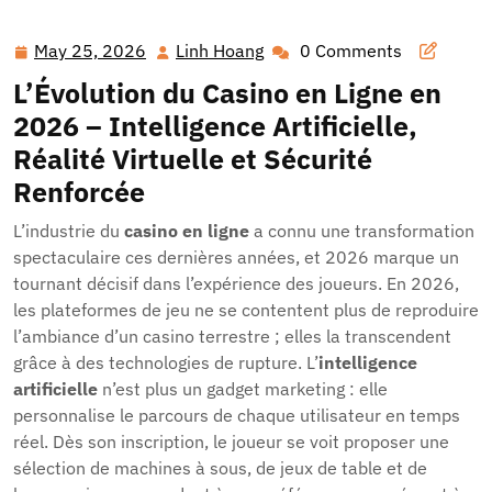
Digital
May 25, 2026
Linh Hoang
0 Comments
May
Linh
25,
Hoang
L’Évolution du Casino en Ligne en
2026
2026 – Intelligence Artificielle,
Réalité Virtuelle et Sécurité
Renforcée
L’industrie du
casino en ligne
a connu une transformation
spectaculaire ces dernières années, et 2026 marque un
tournant décisif dans l’expérience des joueurs. En 2026,
les plateformes de jeu ne se contentent plus de reproduire
l’ambiance d’un casino terrestre ; elles la transcendent
grâce à des technologies de rupture. L’
intelligence
artificielle
n’est plus un gadget marketing : elle
personnalise le parcours de chaque utilisateur en temps
réel. Dès son inscription, le joueur se voit proposer une
sélection de machines à sous, de jeux de table et de