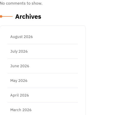
No comments to show.
Archives
August 2026
July 2026
June 2026
May 2026
April 2026
March 2026