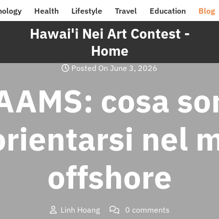
nology
Health
Lifestyle
Travel
Education
Blog
Hawai'i Nei Art Contest -
Home
Posted On June 3, 2026
AAMS: cosa son
rientarsi nel 
offshore
Linh Hoang
0 comments