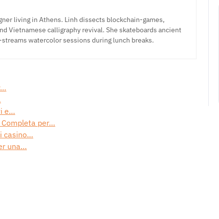
ner living in Athens. Linh dissects blockchain-games,
nd Vietnamese calligraphy revival. She skateboards ancient
-streams watercolor sessions during lunch breaks.
r…
…
vi e…
a Completa per…
 i casino…
per una…