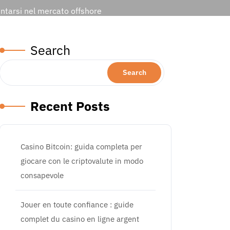
ntarsi nel mercato offshore
Search
Search
Recent Posts
Casino Bitcoin: guida completa per
giocare con le criptovalute in modo
consapevole
Jouer en toute confiance : guide
complet du casino en ligne argent