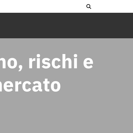
o, rischi e
mercato