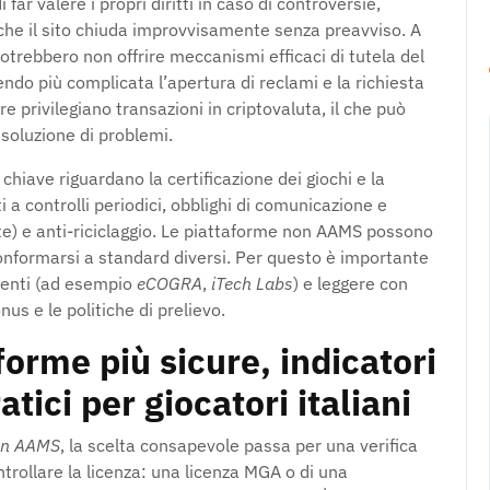
i far valere i propri diritti in caso di controversie,
à che il sito chiuda improvvisamente senza preavviso. A
potrebbero non offrire meccanismi efficaci di tutela del
ndo più complicata l’apertura di reclami e la richiesta
e privilegiano transazioni in criptovaluta, il che può
isoluzione di problemi.
 chiave riguardano la certificazione dei giochi e la
a controlli periodici, obblighi di comunicazione e
te) e anti-riciclaggio. Le piattaforme non AAMS possono
onformarsi a standard diversi. Per questo è importante
ndenti (ad esempio
eCOGRA
,
iTech Labs
) e leggere con
nus e le politiche di prelievo.
orme più sicure, indicatori
ratici per giocatori italiani
on AAMS
, la scelta consapevole passa per una verifica
ntrollare la licenza: una licenza MGA o di una