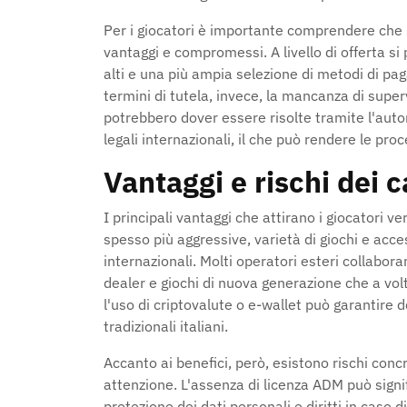
Per i giocatori è importante comprendere che 
vantaggi e compromessi. A livello di offerta si
alti e una più ampia selezione di metodi di paga
termini di tutela, invece, la mancanza di supe
potrebbero dover essere risolte tramite l'auto
legali internazionali, il che può rendere le pr
Vantaggi e rischi dei
c
I principali vantaggi che attirano i giocatori ve
spesso più aggressive, varietà di giochi e acc
internazionali. Molti operatori esteri collaboran
dealer e giochi di nuova generazione che a vol
l'uso di criptovalute o e-wallet può garantire de
tradizionali italiani.
Accanto ai benefici, però, esistono rischi con
attenzione. L'assenza di licenza ADM può signi
protezione dei dati personali e diritti in caso d