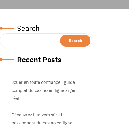
Search
Search
Recent Posts
Jouer en toute confiance : guide
complet du casino en ligne argent
réel
Découvrez l’univers sûr et
passionnant du casino en ligne