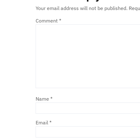
Your email address will not be published.
Requ
Comment
*
Name
*
Email
*