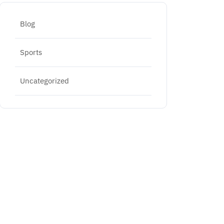
Blog
Sports
Uncategorized