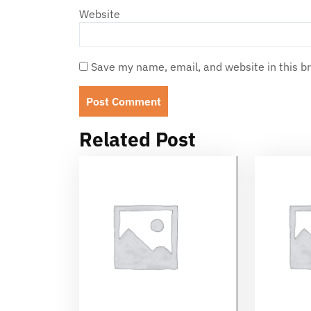
Website
Save my name, email, and website in this b
Related Post