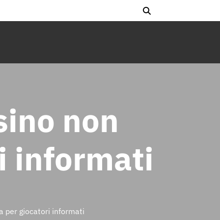
sino non
i informati
 per giocatori informati