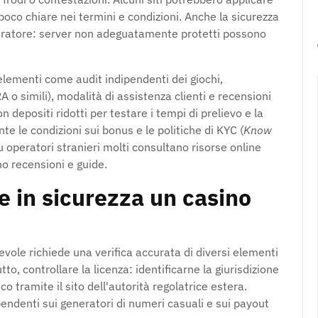
e poco chiare nei termini e condizioni. Anche la sicurezza
operatore: server non adeguatamente protetti possono
e elementi come audit indipendenti dei giochi,
 o simili), modalità di assistenza clienti e recensioni
 depositi ridotti per testare i tempi di prelievo e la
te le condizioni sui bonus e le politiche di KYC (
Know
su operatori stranieri molti consultano risorse online
o recensioni e guide.
e in sicurezza un
casino
ole richiede una verifica accurata di diversi elementi
to, controllare la licenza: identificarne la giurisdizione
co tramite il sito dell'autorità regolatrice estera.
ipendenti sui generatori di numeri casuali e sui payout