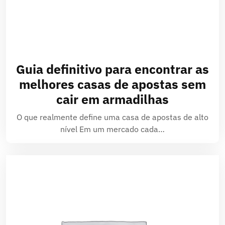
Guia definitivo para encontrar as
melhores casas de apostas sem
cair em armadilhas
O que realmente define uma casa de apostas de alto
nível Em um mercado cada…