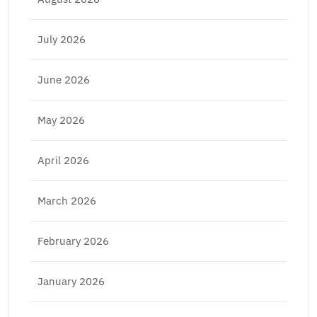
July 2026
June 2026
May 2026
April 2026
March 2026
February 2026
January 2026