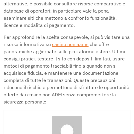
alternative, è possibile consultare risorse comparative e
database di operatori; in particolare vale la pena
esaminare siti che mettono a confronto funzionalità,
licenze e modalità di pagamento.
Per approfondire la scelta consapevole, si può visitare una
risorsa informativa su
casino non aams
che offre
panoramiche aggiornate sulle piattaforme estere. Ultimi
consigli pratici: testare il sito con depositi limitati, usare
metodi di pagamento tracciabili fino a quando non si
acquisisce fiducia, e mantenere una documentazione
completa di tutte le transazioni. Queste precauzioni
riducono il rischio e permettono di sfruttare le opportunità
offerte dai casino non ADM senza compromettere la
sicurezza personale.