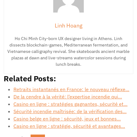
Linh Hoang
Ho Chi Minh City-born UX designer living in Athens. Linh
dissects blockchain-games, Mediterranean fermentation, and
Vietnamese calligraphy revival. She skateboards ancient marble
plazas at dawn and live-streams watercolor sessions during
lunch breaks.
Related Posts:
Retraits instantanés en France: le nouveau réflexe…
De la cendre à la vérité: l’expertise incendie qui…
Casino en ligne : stratégies gagnantes, sécurité et…
Sécurité incendie maîtrisée: de la vérification des…
Casino belge en ligne : sécurité, jeux et bonnes…
Casino en ligne : stratégie, sécurité et avantages…