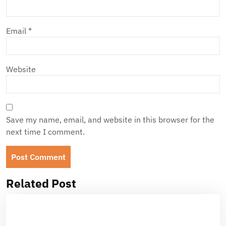
Email
*
Website
Save my name, email, and website in this browser for the
next time I comment.
Related Post