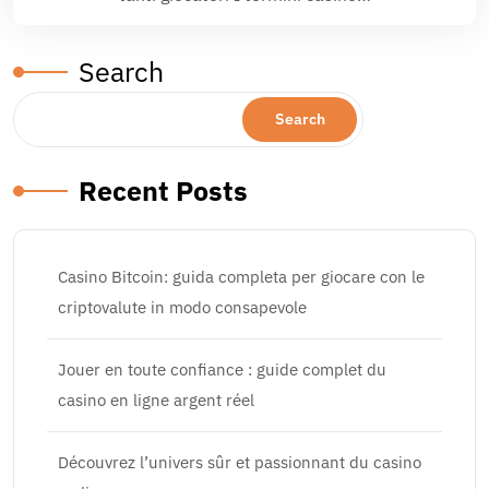
Search
Search
Recent Posts
Casino Bitcoin: guida completa per giocare con le
criptovalute in modo consapevole
Jouer en toute confiance : guide complet du
casino en ligne argent réel
Découvrez l’univers sûr et passionnant du casino