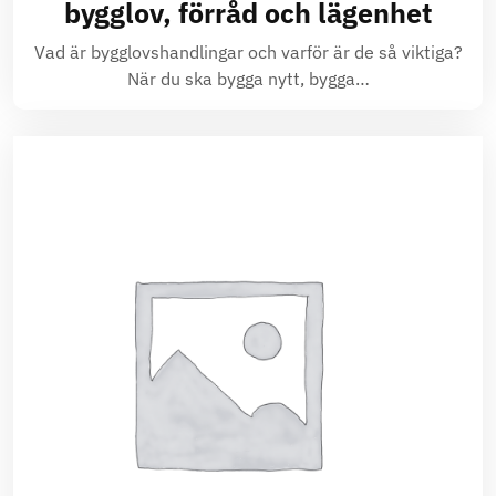
bygglov, förråd och lägenhet
Vad är bygglovshandlingar och varför är de så viktiga?
När du ska bygga nytt, bygga…