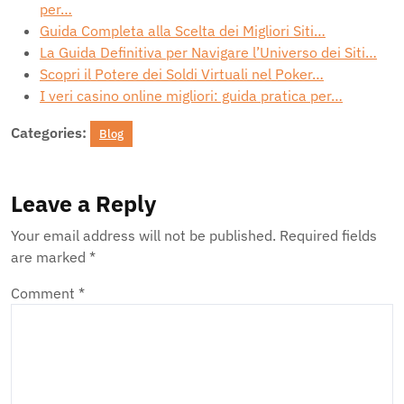
per…
Guida Completa alla Scelta dei Migliori Siti…
La Guida Definitiva per Navigare l’Universo dei Siti…
Scopri il Potere dei Soldi Virtuali nel Poker…
I veri casino online migliori: guida pratica per…
Categories:
Blog
Leave a Reply
Your email address will not be published.
Required fields
are marked
*
Comment
*