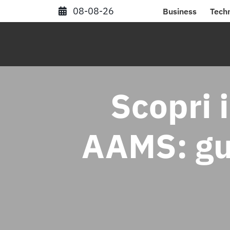
Skip
08-08-26
Business
Tech
to
content
Scopri 
AAMS: gui