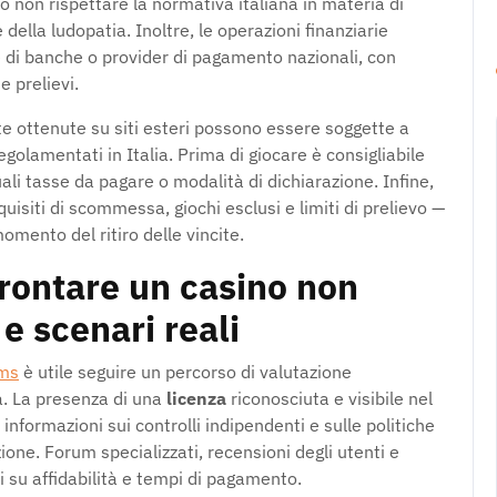
 non rispettare la normativa italiana in materia di
della ludopatia. Inoltre, le operazioni finanziarie
e di banche o provider di pagamento nazionali, con
e prelievi.
cite ottenute su siti esteri possono essere soggette a
regolamentati in Italia. Prima di giocare è consigliabile
ali tasse da pagare o modalità di dichiarazione. Infine,
isiti di scommessa, giochi esclusi e limiti di prelievo —
omento del ritiro delle vincite.
rontare un casino non
e scenari reali
ams
è utile seguire un percorso di valutazione
za. La presenza di una
licenza
riconosciuta e visibile nel
informazioni sui controlli indipendenti e sulle politiche
one. Forum specializzati, recensioni degli utenti e
i su affidabilità e tempi di pagamento.