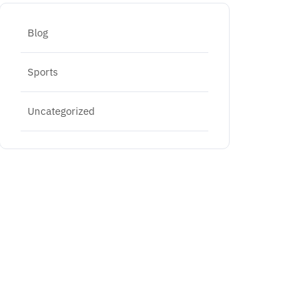
Blog
Sports
Uncategorized