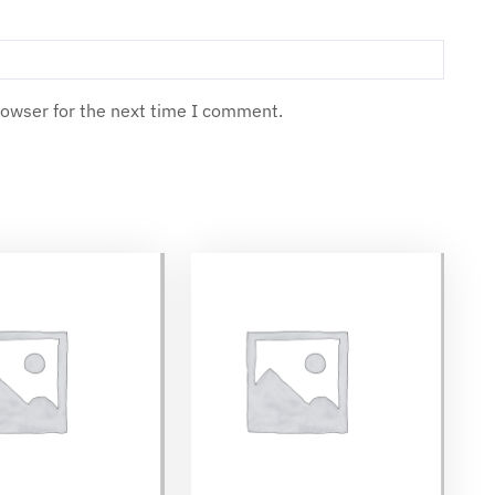
rowser for the next time I comment.