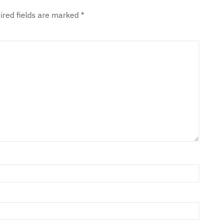
ired fields are marked
*