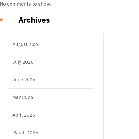
No comments to show.
Archives
August 2026
July 2026
June 2026
May 2026
April 2026
March 2026