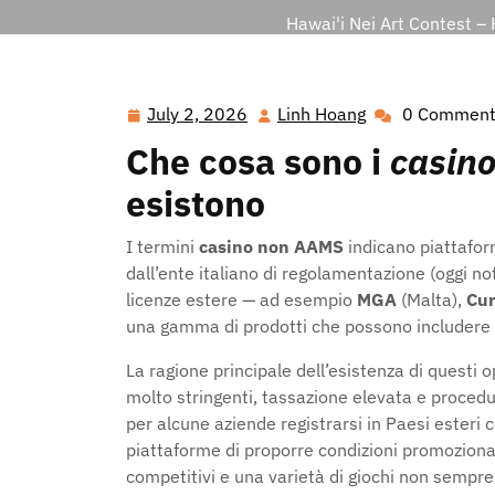
Hawai'i Nei Art Contest 
July 2, 2026
Linh Hoang
0 Comment
July
Linh
2,
Hoang
Che cosa sono i
casin
2026
esistono
I termini
casino non AAMS
indicano piattafor
dall’ente italiano di regolamentazione (oggi 
licenze estere — ad esempio
MGA
(Malta),
Cu
una gamma di prodotti che possono includere s
La ragione principale dell’esistenza di questi
molto stringenti, tassazione elevata e proced
per alcune aziende registrarsi in Paesi esteri 
piattaforme di proporre condizioni promoziona
competitivi e una varietà di giochi non sempre