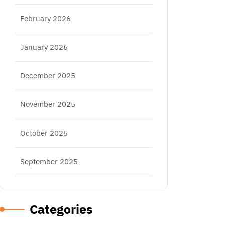
February 2026
January 2026
December 2025
November 2025
October 2025
September 2025
Categories