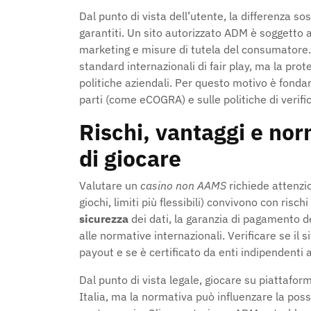
Dal punto di vista dell’utente, la differenza sos
garantiti. Un sito autorizzato ADM è soggetto a c
marketing e misure di tutela del consumatore.
standard internazionali di fair play, ma la prot
politiche aziendali. Per questo motivo è fondam
parti (come eCOGRA) e sulle politiche di verifica
Rischi, vantaggi e no
di giocare
Valutare un
casino non AAMS
richiede attenzio
giochi, limiti più flessibili) convivono con risch
sicurezza
dei dati, la garanzia di pagamento de
alle normative internazionali. Verificare se il s
payout e se è certificato da enti indipendenti ai
Dal punto di vista legale, giocare su piattaform
Italia, ma la normativa può influenzare la possib