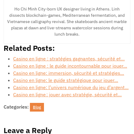
Ho Chi Minh City-born UX designer living in Athens. Linh
dissects blockchain-games, Mediterranean fermentation, and
Vietnamese calligraphy revival. She skateboards ancient marble
plazas at dawn and live-streams watercolor sessions during
lunch breaks.
Related Posts:
Casino en ligne : stratégies gagnantes, sécurité et…
Casino en ligne : le guide incontournable pour jouer…
Casino en ligne: immersion, sécurité et stratégies…
Casino en ligne: le guide stratégique pour jouer…
Casino en ligne: l’univers numérique du jeu d’argent…
Casino en ligne : jouer avec stratégie, sécurité et…
Categories:
Blog
Leave a Reply