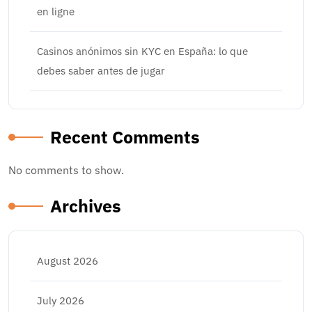
en ligne
Casinos anónimos sin KYC en España: lo que
debes saber antes de jugar
Recent Comments
No comments to show.
Archives
August 2026
July 2026