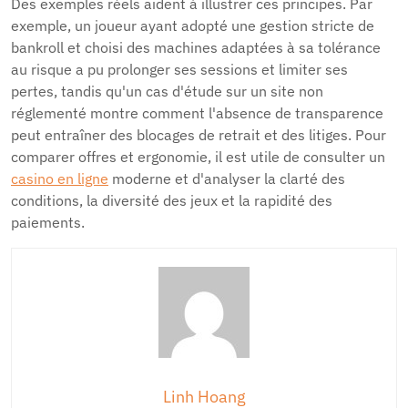
Des exemples réels aident à illustrer ces principes. Par
exemple, un joueur ayant adopté une gestion stricte de
bankroll et choisi des machines adaptées à sa tolérance
au risque a pu prolonger ses sessions et limiter ses
pertes, tandis qu'un cas d'étude sur un site non
réglementé montre comment l'absence de transparence
peut entraîner des blocages de retrait et des litiges. Pour
comparer offres et ergonomie, il est utile de consulter un
casino en ligne
moderne et d'analyser la clarté des
conditions, la diversité des jeux et la rapidité des
paiements.
Linh Hoang