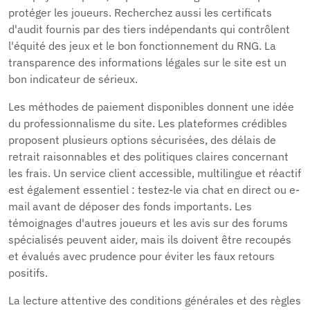
protéger les joueurs. Recherchez aussi les certificats
d'audit fournis par des tiers indépendants qui contrôlent
l'équité des jeux et le bon fonctionnement du RNG. La
transparence des informations légales sur le site est un
bon indicateur de sérieux.
Les méthodes de paiement disponibles donnent une idée
du professionnalisme du site. Les plateformes crédibles
proposent plusieurs options sécurisées, des délais de
retrait raisonnables et des politiques claires concernant
les frais. Un service client accessible, multilingue et réactif
est également essentiel : testez-le via chat en direct ou e-
mail avant de déposer des fonds importants. Les
témoignages d'autres joueurs et les avis sur des forums
spécialisés peuvent aider, mais ils doivent être recoupés
et évalués avec prudence pour éviter les faux retours
positifs.
La lecture attentive des conditions générales et des règles