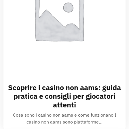
Scoprire i
casino non aams
: guida
pratica e consigli per giocatori
attenti
Cosa sono i casino non aams e come funzionano I
casino non aams sono piattaforme…