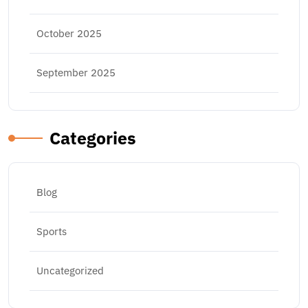
October 2025
September 2025
Categories
Blog
Sports
Uncategorized