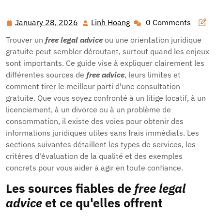
et gratuit pour obtenir un
conseil juridique
fiable dès
aujourd’hui
January 28, 2026
Linh Hoang
0 Comments
January
Linh
28,
Hoang
Trouver un
free legal advice
ou une orientation juridique
2026
gratuite peut sembler déroutant, surtout quand les enjeux
sont importants. Ce guide vise à expliquer clairement les
différentes sources de
free advice
, leurs limites et
comment tirer le meilleur parti d'une consultation
gratuite. Que vous soyez confronté à un litige locatif, à un
licenciement, à un divorce ou à un problème de
consommation, il existe des voies pour obtenir des
informations juridiques utiles sans frais immédiats. Les
sections suivantes détaillent les types de services, les
critères d'évaluation de la qualité et des exemples
concrets pour vous aider à agir en toute confiance.
Les sources fiables de
free legal
advice
et ce qu'elles offrent