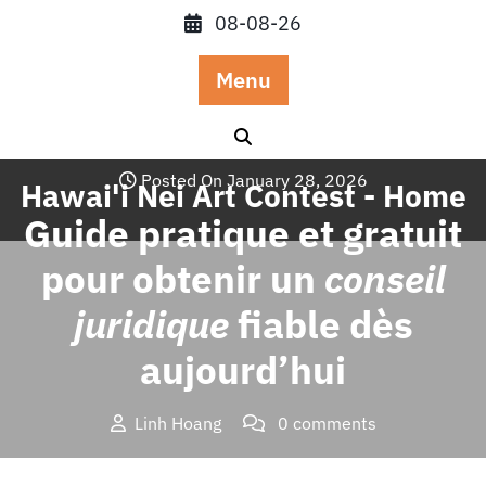
Skip
08-08-26
to
content
Menu
Posted On January 28, 2026
Hawai'i Nei Art Contest - Home
Guide pratique et gratuit
pour obtenir un
conseil
juridique
fiable dès
aujourd’hui
Linh Hoang
0 comments
Hawai'i Nei Art Contest – Home
>>
Blog
>> Guide pratique