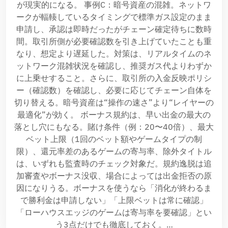
が現実的になる。 事例C：暗号資産の混雑。ネットワ
ークが輻輳しているタイミングで標準ガス設定のまま
申請し、承認は即時だったがチェーン確定待ちに数時
間。取引所側が必要確認数を引き上げていたことも重
なり、想定より遅延した。対策は、リアルタイムのネ
ットワーク混雑状況を確認し、推奨ガス代よりわずか
に上乗せすること。さらに、取引所の入金反映ポリシ
ー（確認数）を確認し、必要に応じてチェーン自体を
切り替える。暗号資産は“操作の速さ”より“レイヤーの
最適化”が効く。 ボーナス規約は、早い出金の最大の
落とし穴にもなる。賭け条件（例：20〜40倍）、最大
ベット上限（1回のベット額やゲームタイプの制
限）、還元率差のあるゲームの寄与率、除外タイトル
は、いずれも監査時のチェック対象だ。規約逸脱は追
加審査やボーナス没収、場合によっては出金拒否の原
因になりうる。ボーナスを使うなら「消化が終わるま
で勝利金は申請しない」「上限ベットは常に確認」
「ローハウスエッジのゲームは寄与率を要確認」とい
う3点だけでも徹底しておく。…