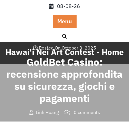
Skip
08-08-26
to
content
Menu
Posted On October 3, 2025
Hawai'i Nei Art Contest - Home
GoldBet Casino:
recensione approfondita
su sicurezza, giochi e
pagamenti
Linh Hoang
0 comments
Hawai'i Nei Art Contest – Home
>>
Blog
>> GoldBet