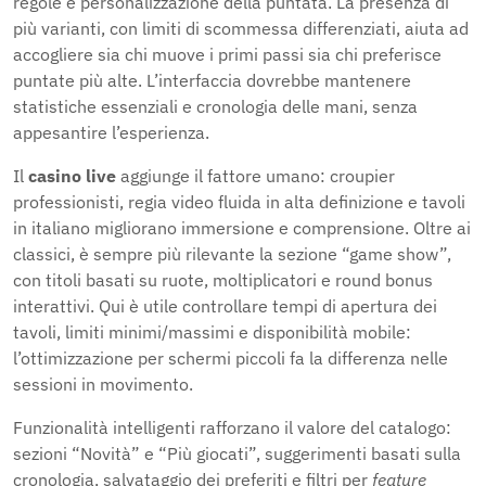
regole e personalizzazione della puntata. La presenza di
più varianti, con limiti di scommessa differenziati, aiuta ad
accogliere sia chi muove i primi passi sia chi preferisce
puntate più alte. L’interfaccia dovrebbe mantenere
statistiche essenziali e cronologia delle mani, senza
appesantire l’esperienza.
Il
casino live
aggiunge il fattore umano: croupier
professionisti, regia video fluida in alta definizione e tavoli
in italiano migliorano immersione e comprensione. Oltre ai
classici, è sempre più rilevante la sezione “game show”,
con titoli basati su ruote, moltiplicatori e round bonus
interattivi. Qui è utile controllare tempi di apertura dei
tavoli, limiti minimi/massimi e disponibilità mobile:
l’ottimizzazione per schermi piccoli fa la differenza nelle
sessioni in movimento.
Funzionalità intelligenti rafforzano il valore del catalogo:
sezioni “Novità” e “Più giocati”, suggerimenti basati sulla
cronologia, salvataggio dei preferiti e filtri per
feature