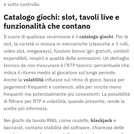
e sotto controllo.
Catalogo giochi: slot, tavoli live e
funzionalità che contano
Il cuore di qualsiasi recensione è il
catalogo giochi
. Per le
slot, la varietà si misura in meccaniche (classiche a 3 rulli,
video slot, megaways), funzioni bonus (giri gratuiti, simboli
espandibili, respin) e qualità delle animazioni. Un dettaglio
tecnico da non trascurare è l’
RTP
teorico: percentuale che
indica il ritorno medio al giocatore sul lungo periodo.
Anche la
volatilità
influisce sul ritmo di gioco: bassa per
pagamenti frequenti e contenuti, alta per vincite meno
frequenti ma potenzialmente più consistenti. La possibilità
di filtrare per RTP e volatilità, quando presente, rende la
scelta più informata.
Nei giochi da tavolo RNG, come
roulette
,
blackjack
e
baccarat, contano stabilità del software, chiarezza delle