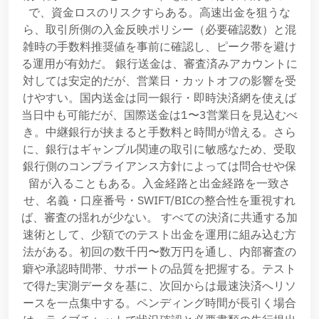
で、資金ロスのリスクすらある。高速出金を狙うな
ら、取引所側の入金反映ポリシー（必要確認数）と混
雑時の手数料推奨値を事前に確認し、ピーク帯を避け
る運用が有効だ。 銀行送金は、審査済みアカウントに
対しては安定的だが、営業日・カットオフの影響を受
けやすい。国内送金は同一銀行・即時決済網を使えば
当日中も可能だが、国際送金は1〜3営業日を見込むべ
き。中継銀行が挟まると手数料と時間が増える。さら
に、銀行はギャンブル関連の取引に敏感なため、受取
銀行側のコンプライアンス方針によっては問合せや保
留が入ることもある。入金経路と出金経路を一致さ
せ、名義・口座番号・SWIFT/BICの整合性を重視すれ
ば、審査の揺れが少ない。 すべての決済に共通する加
速術として、少額でのテスト出金を運用に組み込む方
法がある。初回の数千円〜数万円を通し、内部審査の
癖や承認時間帯、サポートの品質を把握する。テスト
で得た実測データを基に、次回からは最速決済へリソ
ースを一点集中する。ペンディング時間が長引く場合