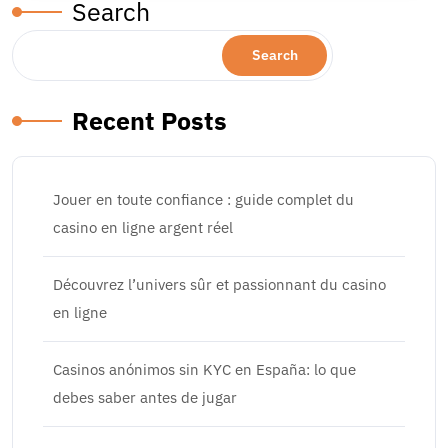
Search
Search
Recent Posts
Jouer en toute confiance : guide complet du
casino en ligne argent réel
Découvrez l’univers sûr et passionnant du casino
en ligne
Casinos anónimos sin KYC en España: lo que
debes saber antes de jugar