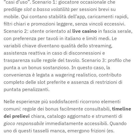
“casi d’uso”. Scenario 1: giocatore occasionale che
predilige
slot a bassa volatilità
per sessioni brevi su
mobile. Qui contano stabilità dell’app, caricamenti rapidi,
filtri chiari e promozioni leggere, senza vincoli eccessivi.
Scenario 2: utente orientato al
live casino
in fascia serale,
con preferenza per tavoli in italiano e limiti medi. Le
variabili chiave diventano qualità dello streaming,
assistenza reattiva in caso di disconnessioni e
trasparenza sulle regole del tavolo. Scenario 3: profilo che
punta a un bonus sostanzioso. In questo caso, la
convenienza è legata a wagering realistico, contributo
completo delle slot preferite e assenza di restrizioni di
puntata penalizzanti.
Nelle esperienze più soddisfacenti ricorrono elementi
comuni: regole dei bonus facilmente consultabili,
timeline
dei prelievi
chiara, catalogo aggiornato e strumenti di
gioco responsabile
immediatamente accessibili. Quando
uno di questi tasselli manca, emergono frizioni (es.