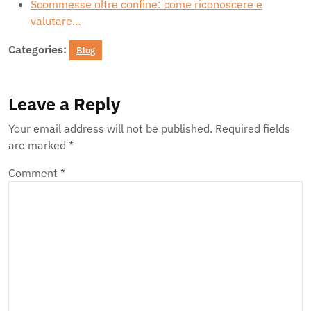
Scommesse oltre confine: come riconoscere e
valutare…
Categories:
Blog
Leave a Reply
Your email address will not be published.
Required fields
are marked
*
Comment
*