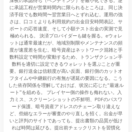
深夜の承認待ち（ペンディング）を最小化できる。逆
に承認工程が営業時間内に限られるところは、同じ決
済手段でも数時間〜翌営業日へとずれ込む。運用の強
さは、口コミよりも利用規約の出金目安時間表記、サ
ポートの応答速度、そして小額テスト出金の実測で見
極められる。 決済プロバイダーも鍵を握る。eウォレ
ットは通常最速だが、地域別制限やメンテナンスの頻
度が速度差を生む。暗号資産はネットワーク混雑と手
数料設定で時間が変動するため、トランザクション手
数料を適切に設定できるウォレットを選ぶことが重
要。銀行送金は信頼度が高い反面、銀行側のカットオ
フタイムや中継銀行の有無が遅延の要因になる。こう
した依存関係を理解しておけば、状況に応じた“最速ル
ート”を組める。 プレイヤー側の操作も侮れない。入
力ミス、スクリーンショットの不鮮明、PDFのパスワ
ード保護、暗号資産アドレスのチェーン取り違えな
ど、些細なエラーが審査のやり直しを招く。出金が早
いと評判のサイトであっても、提出書類の品質が低け
れば時間は延びる。提出前チェックリストを習慣化