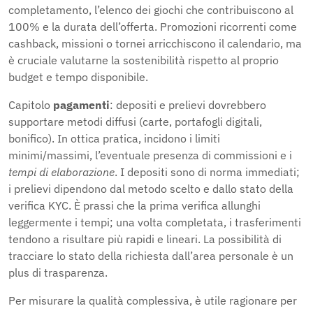
completamento, l’elenco dei giochi che contribuiscono al
100% e la durata dell’offerta. Promozioni ricorrenti come
cashback, missioni o tornei arricchiscono il calendario, ma
è cruciale valutarne la sostenibilità rispetto al proprio
budget e tempo disponibile.
Capitolo
pagamenti
: depositi e prelievi dovrebbero
supportare metodi diffusi (carte, portafogli digitali,
bonifico). In ottica pratica, incidono i limiti
minimi/massimi, l’eventuale presenza di commissioni e i
tempi di elaborazione
. I depositi sono di norma immediati;
i prelievi dipendono dal metodo scelto e dallo stato della
verifica KYC. È prassi che la prima verifica allunghi
leggermente i tempi; una volta completata, i trasferimenti
tendono a risultare più rapidi e lineari. La possibilità di
tracciare lo stato della richiesta dall’area personale è un
plus di trasparenza.
Per misurare la qualità complessiva, è utile ragionare per