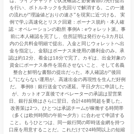
は、ライブチャットで状況確認と必要書類の先行提出
を行い、ボトルネックを先回りで解消する。この一連
の流れが“理論値どおりの速さ”を現実に近づける。 実
例で学ぶ高速化とリスク回避：ボーナス規約・本人確
認・オペレーションの勘所 事例A：eウォレット派。事
前に本人確認を完了し、住所証明は発行から3カ月以
内の公共料金明細で提出。入金と同じウォレットへ出
金を指定し、金額はボーナス未使用の勝利金のみ。承
認は約12分、着金は18分で完了。カギは、出金対象の
資金にボーナス条件を混在させないこと、そして名義
整合と鮮明な書類の提出だった。本人確認が“後回
し”にならない運用が、高速出金の再現性を生んだ好例
だ。 事例B：銀行送金での遅延。平日夕方に申請した
が、カットオフ直後でオペレーターの承認は翌営業
日、銀行反映はさらに翌日。合計48時間超を要した。
改善策は2つ。ひとつは承認チームが稼働する時間帯
（多くは欧州時間の午前〜夕方）に合わせて申請する
こと。もうひとつは、同一銀行間の即時送金網を持つ
口座を用意することだ。これだけで24時間以上の短縮