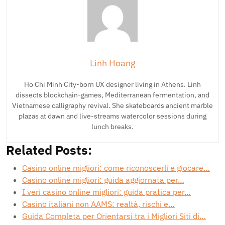
Linh Hoang
Ho Chi Minh City-born UX designer living in Athens. Linh
dissects blockchain-games, Mediterranean fermentation, and
Vietnamese calligraphy revival. She skateboards ancient marble
plazas at dawn and live-streams watercolor sessions during
lunch breaks.
Related Posts:
Casino online migliori: come riconoscerli e giocare…
Casino online migliori: guida aggiornata per…
I veri casino online migliori: guida pratica per…
Casino italiani non AAMS: realtà, rischi e…
Guida Completa per Orientarsi tra i Migliori Siti di…