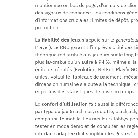
mentionnée en bas de page, d’un service client
des signaux de confiance. Les conditions géné
d’informations cruciales : limites de dépôt, pr
promotions.
La
fiabilité des jeux
s’appuie sur le
générateu
Player). Le RNG garantit l’imprévisibilité des 
théorique redistribué aux joueurs sur le lon
plus favorable qu’un autre à 94 %, même si la
éditeurs réputés (Evolution, NetEnt, Play’n G
utiles : volatilité, tableaux de paiement, méca
dimension humaine s’ajoute à la technique : cr
et parfois des statistiques de mise en temps r
Le
confort d’utilisation
fait aussi la différence
par type de jeu (machines, roulette, blackjack
compatibilité mobile. Les meilleurs lobbys pe
tester en mode démo et de consulter les règles
interface adaptée doit simplifier les gestes : d