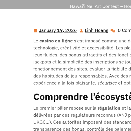
Hawai'i Nei Art Contest – H
January 19, 2026
Linh Hoang
0 Co
January
Linh
19,
Hoang
Le
casino en ligne
s’est imposé comme une des
2026
technologie, créativité et accessibilité. Les p
jeux fluides, des bonus attractifs et des fonct
jackpots et la simplicité des inscriptions se jo
fonctionnement des sites, évaluer la fiabilité 
des habitudes de jeu responsables. Avec des re
expérience à la fois plaisante,
sécurisée
et opt
Comprendre l’écosystè
Le premier pilier repose sur la
régulation
et l
délivrées par des régulateurs reconnus (ANJ p
UKGC…). Ces autorités imposent des standards
transparence des
bonus
, contrôle des paieme