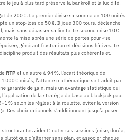
re le jeu à plus tard préserve la bankroll et la lucidité.
dget de 200 €. Le premier divise sa somme en 100 unités
te un stop-loss de 50 €. Il joue 300 tours, déclenche
f, mais sans dépasser sa limite. Le second mise 10 €
ugmente la mise après une série de pertes pour « se
 épuisée, générant frustration et décisions hâtives. Le
iscipline produit des résultats plus cohérents et,
 de
RTP
et un autre à 94 %, l’écart théorique de
e 1 000 € misés, l’attente mathématique se traduit par
une garantie de gain, mais un avantage statistique qui
, l’application de la stratégie de base au blackjack peut
1 % selon les règles ; à la roulette, éviter la version
. Ces choix rationnels s’additionnent jusqu’à peser
 structurantes aident : noter ses sessions (mise, durée,
sés plutôt que d’alterner sans plan, et associer chaque