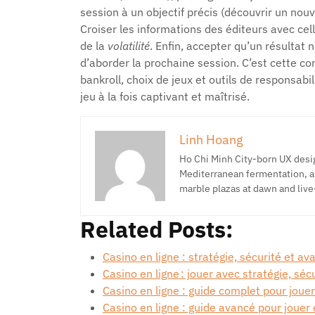
session à un objectif précis (découvrir un nouv
Croiser les informations des éditeurs avec cel
de la
volatilité
. Enfin, accepter qu’un résultat 
d’aborder la prochaine session. C’est cette c
bankroll, choix de jeux et outils de responsab
jeu à la fois captivant et maîtrisé.
Linh Hoang
Ho Chi Minh City-born UX desig
Mediterranean fermentation, a
marble plazas at dawn and live
Related Posts:
Casino en ligne : stratégie, sécurité et a
Casino en ligne : jouer avec stratégie, séc
Casino en ligne : guide complet pour joue
Casino en ligne : guide avancé pour jouer