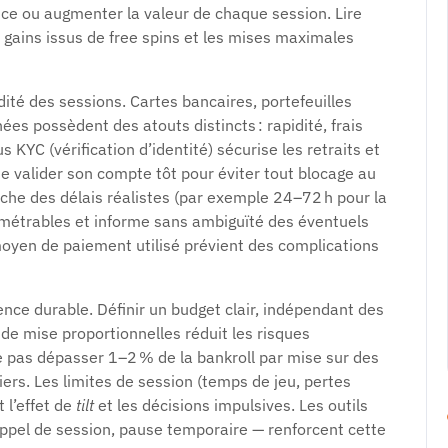
iance ou augmenter la valeur de chaque session. Lire
e gains issus de free spins et les mises maximales
idité des sessions. Cartes bancaires, portefeuilles
ées possèdent des atouts distincts : rapidité, frais
s KYC (vérification d’identité) sécurise les retraits et
 de valider son compte tôt pour éviter tout blocage au
che des délais réalistes (par exemple 24–72 h pour la
amétrables et informe sans ambiguïté des éventuels
 moyen de paiement utilisé prévient des complications
ence durable. Définir un budget clair, indépendant des
 de mise proportionnelles réduit les risques
e pas dépasser 1–2 % de la bankroll par mise sur des
liers. Les limites de session (temps de jeu, pertes
 l’effet de
tilt
et les décisions impulsives. Les outils
appel de session, pause temporaire — renforcent cette