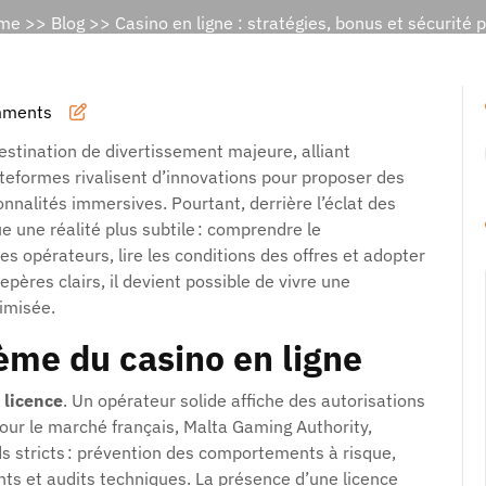
ome
>>
Blog
>> Casino en ligne : stratégies, bonus et sécurité
mments
tination de divertissement majeure, alliant
lateformes rivalisent d’innovations pour proposer des
ionnalités immersives. Pourtant, derrière l’éclat des
ue une réalité plus subtile : comprendre le
des opérateurs, lire les conditions des offres et adopter
pères clairs, il devient possible de vivre une
imisée.
me du casino en ligne
a
licence
. Un opérateur solide affiche des autorisations
our le marché français, Malta Gaming Authority,
 stricts : prévention des comportements à risque,
nts et audits techniques. La présence d’une licence