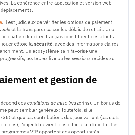
sives. La cohérence entre application et version web
es déplacements.
e
, il est judicieux de vérifier les options de paiement
sable
et la transparence sur les délais de retrait. Une
t un chat en direct en français constituent des atouts.
e jouer côtoie la
sécurité
, avec des informations claires
 blanchiment. Un écosystème sain favorise une
progressifs, les tables live ou les sessions rapides sur
aiement et gestion de
r dépend des
conditions de mise
(wagering). Un bonus de
e peut sembler généreux ; toutefois, si le
35) et que les contributions des jeux varient (les slots
ins), l’objectif devient plus difficile à atteindre. Les
 programmes VIP apportent des opportunités