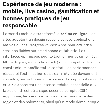
Expérience de jeu moderne :
mobile, live casino, gamification et
bonnes pratiques de jeu
responsable
L’essor du mobile a transformé le
casino en ligne
. Les
sites adoptent un design responsive, des applications
natives ou des Progressive Web Apps pour offrir des
sessions fluides sur smartphone et tablette. Les
interfaces optimisées pour le tactile (menus simplifiés,
filtres de jeux, recherche rapide) et la compatibilité multi-
constructeurs améliorent le confort. Les performances
réseau et l’optimisation du streaming vidéo deviennent
cruciales, surtout pour le live casino. Les appareils récents
et la 5G apportent une latence réduite, essentielle aux
tables en direct où chaque seconde compte. Côté
ergonomie, les sessions rapides, la lecture claire des
règles et des paiements, ainsi qu’un mode démo lorsque