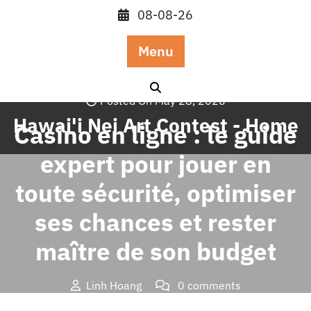
Skip
08-08-26
to
content
Menu
Posted On May 28, 2026
Hawai'i Nei Art Contest - Home
Casino en ligne : le guide
expert pour jouer en
toute sécurité, optimiser
ses chances et rester
maître de son budget
Linh Hoang
0 comments