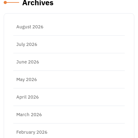
Archives
August 2026
July 2026
June 2026
May 2026
April 2026
March 2026
February 2026