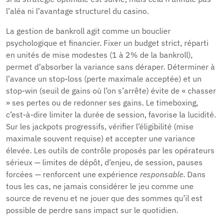
l’aléa ni l’avantage structurel du casino.
La gestion de bankroll agit comme un bouclier
psychologique et financier. Fixer un budget strict, réparti
en unités de mise modestes (1 à 2% de la bankroll),
permet d’absorber la variance sans déraper. Déterminer à
l’avance un stop-loss (perte maximale acceptée) et un
stop-win (seuil de gains où l’on s’arrête) évite de « chasser
» ses pertes ou de redonner ses gains. Le timeboxing,
c’est-à-dire limiter la durée de session, favorise la lucidité.
Sur les jackpots progressifs, vérifier l’éligibilité (mise
maximale souvent requise) et accepter une variance
élevée. Les outils de contrôle proposés par les opérateurs
sérieux — limites de dépôt, d’enjeu, de session, pauses
forcées — renforcent une expérience
responsable
. Dans
tous les cas, ne jamais considérer le jeu comme une
source de revenu et ne jouer que des sommes qu’il est
possible de perdre sans impact sur le quotidien.