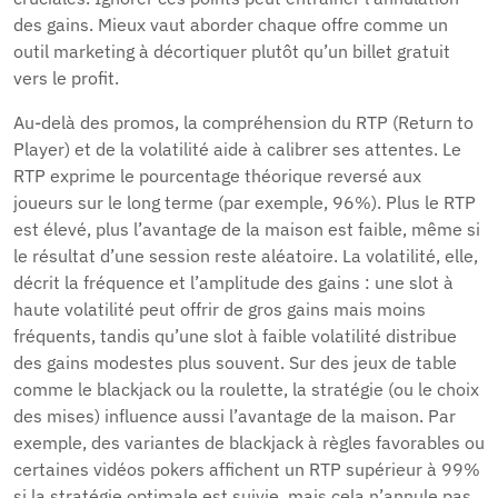
des gains. Mieux vaut aborder chaque offre comme un
outil marketing à décortiquer plutôt qu’un billet gratuit
vers le profit.
Au-delà des promos, la compréhension du RTP (Return to
Player) et de la volatilité aide à calibrer ses attentes. Le
RTP exprime le pourcentage théorique reversé aux
joueurs sur le long terme (par exemple, 96%). Plus le RTP
est élevé, plus l’avantage de la maison est faible, même si
le résultat d’une session reste aléatoire. La volatilité, elle,
décrit la fréquence et l’amplitude des gains : une slot à
haute volatilité peut offrir de gros gains mais moins
fréquents, tandis qu’une slot à faible volatilité distribue
des gains modestes plus souvent. Sur des jeux de table
comme le blackjack ou la roulette, la stratégie (ou le choix
des mises) influence aussi l’avantage de la maison. Par
exemple, des variantes de blackjack à règles favorables ou
certaines vidéos pokers affichent un RTP supérieur à 99%
si la stratégie optimale est suivie, mais cela n’annule pas