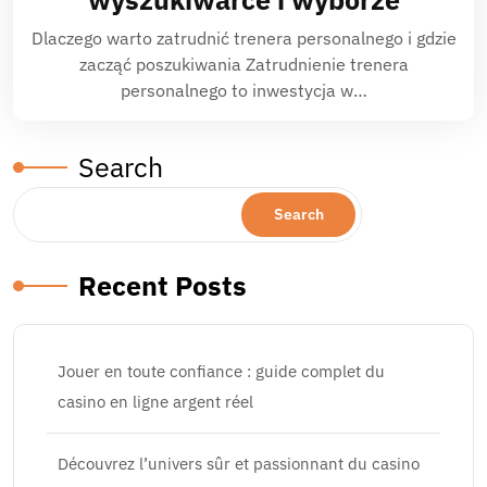
Dlaczego warto zatrudnić trenera personalnego i gdzie
zacząć poszukiwania Zatrudnienie trenera
personalnego to inwestycja w…
Search
Search
Recent Posts
Jouer en toute confiance : guide complet du
casino en ligne argent réel
Découvrez l’univers sûr et passionnant du casino