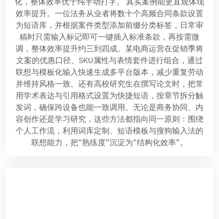
化，整体效率优于纯手动打字。 真实案例能更直观体现
效率提升。一位法务从业者将数十个高频合同条款设置
为短语库，并根据案件类型添加前缀分类标签，日常审
稿时只需输入标记即可一键插入标准条款，再按需微
调，整体效率提升约三到四成。某电商运营在促销季将
文案的优惠口径、SKU属性与表情套件进行组合，通过
联想与模板化输入快速生成多平台版本，减少重复劳动
并维持风格一致。还有高校研究生在撰写论文时，把常
用学术表达与引用格式设置为快捷短语，按章节拆分触
发词，确保跨设备也能一致调用。无论是商务协同、内
容创作还是学习研究，这些方法都指向同一原则：围绕
个人工作流，利用词库定制、短语模板与搜狗输入法的
联想能力，把“熟练度”沉淀为“结构化效率”。