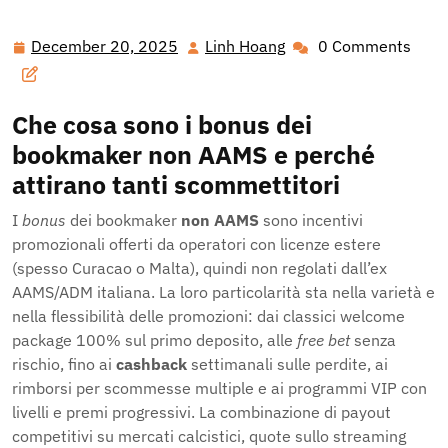
bookmaker non AAMS: guida completa per scegliere,
valutare e massimizzare le offerte
December 20, 2025
Linh Hoang
0 Comments
December
Linh
20,
Hoang
2025
Che cosa sono i bonus dei
bookmaker non AAMS e perché
attirano tanti scommettitori
I
bonus
dei bookmaker
non AAMS
sono incentivi
promozionali offerti da operatori con licenze estere
(spesso Curacao o Malta), quindi non regolati dall’ex
AAMS/ADM italiana. La loro particolarità sta nella varietà e
nella flessibilità delle promozioni: dai classici welcome
package 100% sul primo deposito, alle
free bet
senza
rischio, fino ai
cashback
settimanali sulle perdite, ai
rimborsi per scommesse multiple e ai programmi VIP con
livelli e premi progressivi. La combinazione di payout
competitivi su mercati calcistici, quote sullo streaming