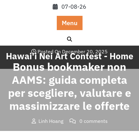
Skip
07-08-26
to
content
Menu
Posted On December 20, 2025
Hawai'i Nei Art Contest - Home
Bonus bookmaker non
AAMS: guida completa
per scegliere, valutare e
massimizzare le offerte
Linh Hoang
0 comments
Hawai'i Nei Art Contest – Home
>>
Blog
>> Bonus