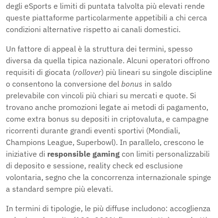
degli eSports e limiti di puntata talvolta più elevati rende
queste piattaforme particolarmente appetibili a chi cerca
condizioni alternative rispetto ai canali domestici.
Un fattore di appeal è la struttura dei termini, spesso
diversa da quella tipica nazionale. Alcuni operatori offrono
requisiti di giocata (
rollover
) più lineari su singole discipline
o consentono la conversione del
bonus
in saldo
prelevabile con vincoli più chiari su mercati e quote. Si
trovano anche promozioni legate ai metodi di pagamento,
come extra bonus su depositi in criptovaluta, e campagne
ricorrenti durante grandi eventi sportivi (Mondiali,
Champions League, Superbowl). In parallelo, crescono le
iniziative di
responsible gaming
con limiti personalizzabili
di deposito e sessione, reality check ed esclusione
volontaria, segno che la concorrenza internazionale spinge
a standard sempre più elevati.
In termini di tipologie, le più diffuse includono: accoglienza