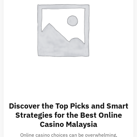
Discover the Top Picks and Smart
Strategies for the Best Online
Casino Malaysia
Online casino choices can be overwhelming,