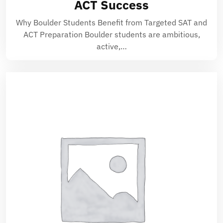
ACT Success
Why Boulder Students Benefit from Targeted SAT and
ACT Preparation Boulder students are ambitious,
active,…