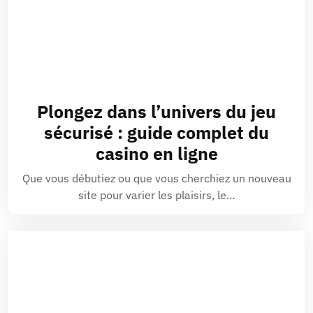
Plongez dans l’univers du jeu
sécurisé : guide complet du
casino en ligne
Que vous débutiez ou que vous cherchiez un nouveau
site pour varier les plaisirs, le…