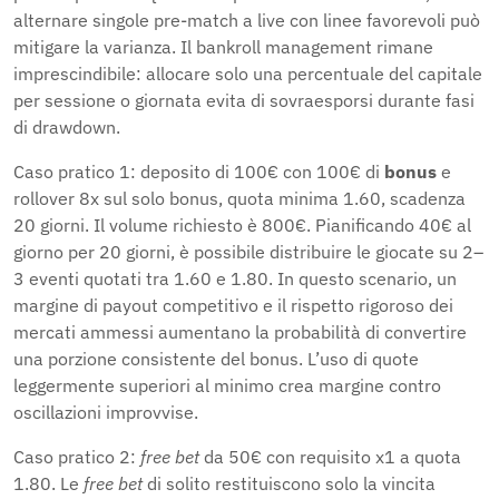
alternare singole pre-match a live con linee favorevoli può
mitigare la varianza. Il bankroll management rimane
imprescindibile: allocare solo una percentuale del capitale
per sessione o giornata evita di sovraesporsi durante fasi
di drawdown.
Caso pratico 1: deposito di 100€ con 100€ di
bonus
e
rollover 8x sul solo bonus, quota minima 1.60, scadenza
20 giorni. Il volume richiesto è 800€. Pianificando 40€ al
giorno per 20 giorni, è possibile distribuire le giocate su 2–
3 eventi quotati tra 1.60 e 1.80. In questo scenario, un
margine di payout competitivo e il rispetto rigoroso dei
mercati ammessi aumentano la probabilità di convertire
una porzione consistente del bonus. L’uso di quote
leggermente superiori al minimo crea margine contro
oscillazioni improvvise.
Caso pratico 2:
free bet
da 50€ con requisito x1 a quota
1.80. Le
free bet
di solito restituiscono solo la vincita