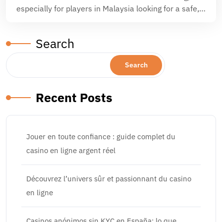
especially for players in Malaysia looking for a safe,…
Search
Search
Recent Posts
Jouer en toute confiance : guide complet du
casino en ligne argent réel
Découvrez l’univers sûr et passionnant du casino
en ligne
Casinos anónimos sin KYC en España: lo que