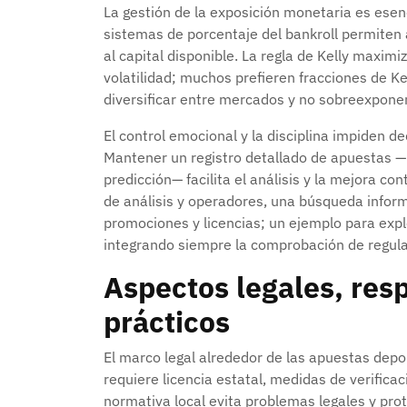
La gestión de la exposición monetaria es esen
sistemas de porcentaje del bankroll permiten 
al capital disponible. La regla de Kelly maxim
volatilidad; muchos prefieren fracciones de Ke
diversificar entre mercados y no sobreexponer
El control emocional y la disciplina impiden d
Mantener un registro detallado de apuestas —m
predicción— facilita el análisis y la mejora c
de análisis y operadores, una búsqueda infor
promociones y licencias; un ejemplo para exp
integrando siempre la comprobación de regula
Aspectos legales, res
prácticos
El marco legal alrededor de las apuestas depor
requiere licencia estatal, medidas de verificac
normativa local evita problemas legales y pro