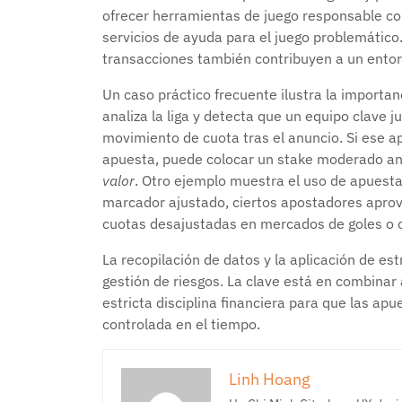
ofrecer herramientas de juego responsable co
servicios de ayuda para el juego problemático. 
transacciones también contribuyen a un ento
Un caso práctico frecuente ilustra la importan
analiza la liga y detecta que un equipo clave 
movimiento de cuota tras el anuncio. Si ese a
apuesta, puede colocar un stake moderado ant
valor
. Otro ejemplo muestra el uso de apuesta
marcador ajustado, ciertos apostadores aprov
cuotas desajustadas en mercados de goles o 
La recopilación de datos y la aplicación de es
gestión de riesgos. La clave está en combinar a
estricta disciplina financiera para que las ap
controlada en el tiempo.
Linh Hoang