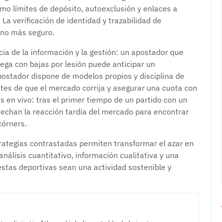
mo límites de depósito, autoexclusión y enlaces a
La verificación de identidad y trazabilidad de
rno más seguro.
cia de la información y la gestión: un apostador que
juega con bajas por lesión puede anticipar un
postador dispone de modelos propios y disciplina de
es de que el mercado corrija y asegurar una cuota con
s en vivo: tras el primer tiempo de un partido con un
echan la reacción tardía del mercado para encontrar
córners.
trategias contrastadas permiten transformar el azar en
nálisis cuantitativo, información cualitativa y una
uestas deportivas sean una actividad sostenible y