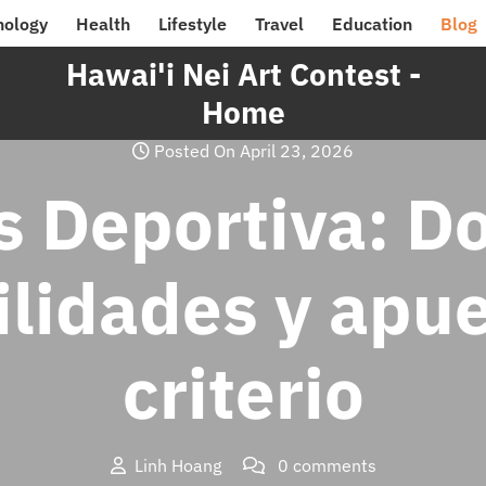
nology
Health
Lifestyle
Travel
Education
Blog
Hawai'i Nei Art Contest -
Home
Posted On April 23, 2026
 Deportiva: D
lidades y apu
criterio
Linh Hoang
0 comments