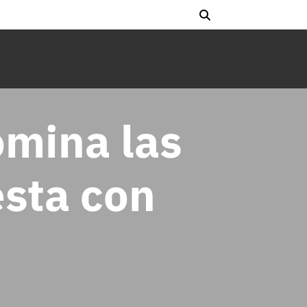
omina las
esta con