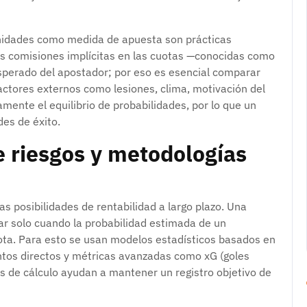
 unidades como medida de apuesta son prácticas
s comisiones implícitas en las cuotas —conocidas como
sperado del apostador; por eso es esencial comparar
actores externos como lesiones, clima, motivación del
amente el equilibrio de probabilidades, por lo que un
des de éxito.
e riesgos y metodologías
s posibilidades de rentabilidad a largo plazo. Una
ar solo cuando la probabilidad estimada de un
uota. Para esto se usan modelos estadísticos basados en
entos directos y métricas avanzadas como xG (goles
 de cálculo ayudan a mantener un registro objetivo de