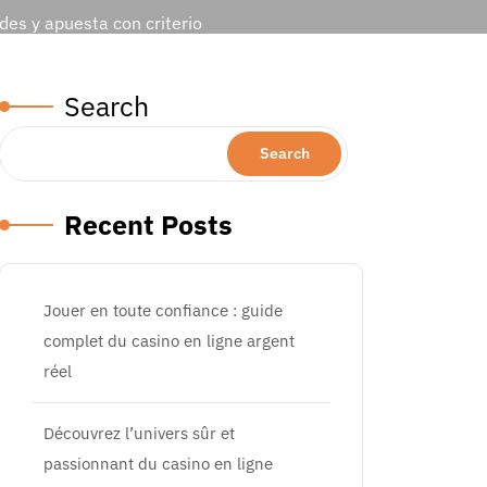
es y apuesta con criterio
Search
Search
Recent Posts
Jouer en toute confiance : guide
complet du casino en ligne argent
réel
Découvrez l’univers sûr et
passionnant du casino en ligne