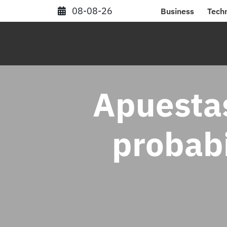
Skip
08-08-26
Business
Tech
to
content
Apuestas
probabi