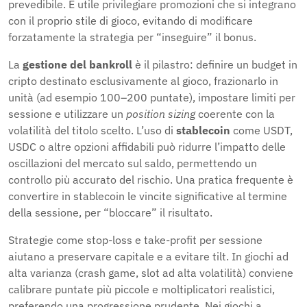
prevedibile. È utile privilegiare promozioni che si integrano
con il proprio stile di gioco, evitando di modificare
forzatamente la strategia per “inseguire” il bonus.
La
gestione del bankroll
è il pilastro: definire un budget in
cripto destinato esclusivamente al gioco, frazionarlo in
unità (ad esempio 100–200 puntate), impostare limiti per
sessione e utilizzare un
position sizing
coerente con la
volatilità del titolo scelto. L’uso di
stablecoin
come USDT,
USDC o altre opzioni affidabili può ridurre l’impatto delle
oscillazioni del mercato sul saldo, permettendo un
controllo più accurato del rischio. Una pratica frequente è
convertire in stablecoin le vincite significative al termine
della sessione, per “bloccare” il risultato.
Strategie come stop-loss e take-profit per sessione
aiutano a preservare capitale e a evitare tilt. In giochi ad
alta varianza (crash game, slot ad alta volatilità) conviene
calibrare puntate più piccole e moltiplicatori realistici,
preferendo una progressione prudente. Nei giochi a