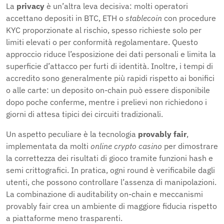
La
privacy
è un’altra leva decisiva: molti operatori
accettano depositi in BTC, ETH o
stablecoin
con procedure
KYC proporzionate al rischio, spesso richieste solo per
limiti elevati o per conformità regolamentare. Questo
approccio riduce l’esposizione dei dati personali e limita la
superficie d’attacco per furti di identità. Inoltre, i tempi di
accredito sono generalmente più rapidi rispetto ai bonifici
o alle carte: un deposito on-chain può essere disponibile
dopo poche conferme, mentre i prelievi non richiedono i
giorni di attesa tipici dei circuiti tradizionali.
Un aspetto peculiare è la tecnologia
provably fair
,
implementata da molti
online crypto casino
per dimostrare
la correttezza dei risultati di gioco tramite funzioni hash e
semi crittografici. In pratica, ogni round è verificabile dagli
utenti, che possono controllare l’assenza di manipolazioni.
La combinazione di auditability on-chain e meccanismi
provably fair crea un ambiente di maggiore fiducia rispetto
a piattaforme meno trasparenti.