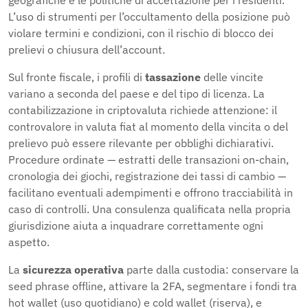
geografiche e le politiche di accettazione per i residenti.
L’uso di strumenti per l’occultamento della posizione può
violare termini e condizioni, con il rischio di blocco dei
prelievi o chiusura dell’account.
Sul fronte fiscale, i profili di
tassazione
delle vincite
variano a seconda del paese e del tipo di licenza. La
contabilizzazione in criptovaluta richiede attenzione: il
controvalore in valuta fiat al momento della vincita o del
prelievo può essere rilevante per obblighi dichiarativi.
Procedure ordinate — estratti delle transazioni on-chain,
cronologia dei giochi, registrazione dei tassi di cambio —
facilitano eventuali adempimenti e offrono tracciabilità in
caso di controlli. Una consulenza qualificata nella propria
giurisdizione aiuta a inquadrare correttamente ogni
aspetto.
La
sicurezza operativa
parte dalla custodia: conservare la
seed phrase offline, attivare la 2FA, segmentare i fondi tra
hot wallet (uso quotidiano) e cold wallet (riserva), e