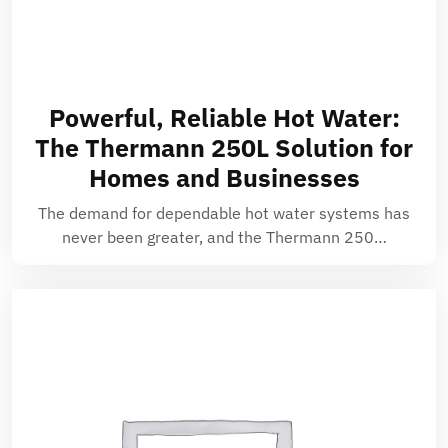
Powerful, Reliable Hot Water:
The Thermann 250L Solution for
Homes and Businesses
The demand for dependable hot water systems has
never been greater, and the Thermann 250…