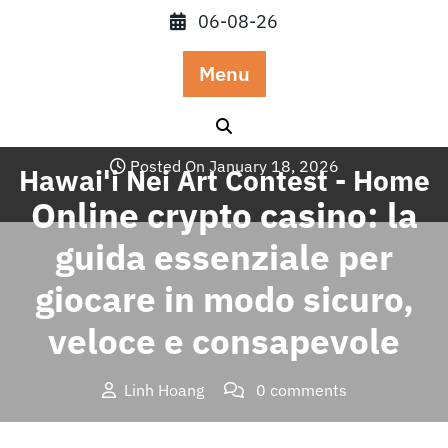
Skip
06-08-26
to
content
Menu
Posted On January 18, 2026
Hawai'i Nei Art Contest - Home
Online crypto casino: la
guida essenziale per
giocare in modo sicuro,
veloce e consapevole
Linh Hoang
0 comments
Hawai'i Nei Art Contest – Home
>>
Blog
>> Online crypto