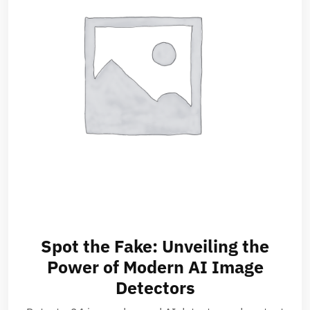
Spot the Fake: Unveiling the
Power of Modern AI Image
Detectors