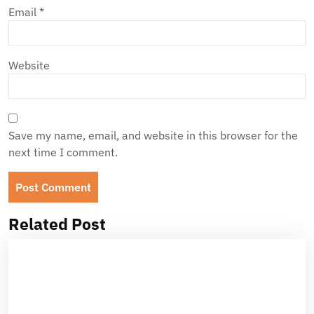
Email
*
Website
Save my name, email, and website in this browser for the
next time I comment.
Related Post