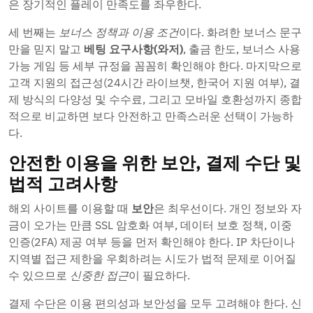
은 장기적인 플레이 만족도를 좌우한다.
세 번째는
보너스 정책과 이용 조건
이다. 화려한 보너스 문구
만을 믿지 말고
베팅 요구사항(와저)
, 출금 한도, 보너스 사용
가능 게임 등 세부 규정을 꼼꼼히 확인해야 한다. 마지막으로
고객 지원의 접근성(24시간 라이브챗, 한국어 지원 여부), 결
제 방식의 다양성 및 수수료, 그리고 모바일 호환성까지 종합
적으로 비교하면 보다 안전하고 만족스러운 선택이 가능하
다.
안전한 이용을 위한 보안, 결제 수단 및
법적 고려사항
해외 사이트를 이용할 때
보안
은 최우선이다. 개인 정보와 자
금이 오가는 만큼 SSL 암호화 여부, 데이터 보호 정책, 이중
인증(2FA) 제공 여부 등을 먼저 확인해야 한다. IP 차단이나
지역별 접근 제한을 우회하려는 시도가 법적 문제로 이어질
수 있으므로
신중한 접근
이 필요하다.
결제 수단은 이용 편의성과 보안성을 모두 고려해야 한다. 신