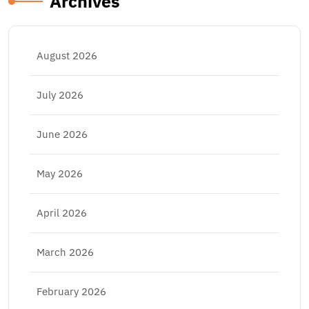
Archives
August 2026
July 2026
June 2026
May 2026
April 2026
March 2026
February 2026