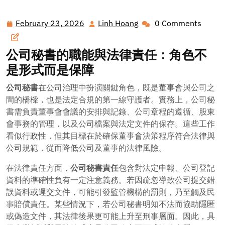
February 23, 2026
Linh Hoang
0 Comments
February
Linh
23,
Hoang
2026
公司秘書的職能與法律責任：角色不
是形式而是保障
公司秘書
在公司治理中扮演關鍵角色，既是董事會與公司之
間的橋樑，也是法定合規的第一線守護者。實務上，公司秘
書需負責董事會會議的安排與記錄、公司章程的遵循、股東
會事務的管理，以及公司檔案與法定文件的保存。這些工作
看似行政性，但其目標在於確保董事會決策程序符合法律與
公司規範，從而降低公司及董事的法律風險。
在法律責任方面，
公司秘書責任
包含對法定申報、公司登記
資料的準確性負有一定注意義務。若因疏忽導致公司提交錯
誤資料或遲交文件，可能引發監管機構的罰則，乃至觸及民
事賠償責任。某些情況下，若公司秘書明知不法而協助隱匿
或偽造文件，其法律後果更可能上升至刑事層面。因此，具