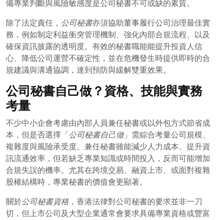
備專業判斷與風險敏感度是公司秘書不可或缺的素質。
除了法定責任，
公司秘書
亦須協助董事履行公司治理最佳實
務，例如制定利益衝突管理機制、強化內部合規流程、以及
確保資訊披露的透明度。有效的秘書職能能提升投資人信
心、降低公司運營不確定性，並在危機發生時提供即時的合
規建議與溝通協調，達到預防與緩解雙重效果。
公司秘書自己做？資格、技能與實務
考量
不少中小企會考慮由內部人員兼任秘書或以外包方式節省成
本，但是否選擇「
公司秘書自己做
」需綜合考量公司規模、
複雜度與風險承受度。兼任秘書雖能減少人力成本、提升資
訊流通效率，但若缺乏專業知識或時間投入，反而可能增加
合規失誤的機率。尤其在跨境交易、融資上市、或面對複雜
股權結構時，專業秘書的價值會更顯著。
關於
公司秘書資格
，香港法律對公司秘書的要求並非一刀
切，但上市公司及大型企業通常會要求具備專業資格或豐富