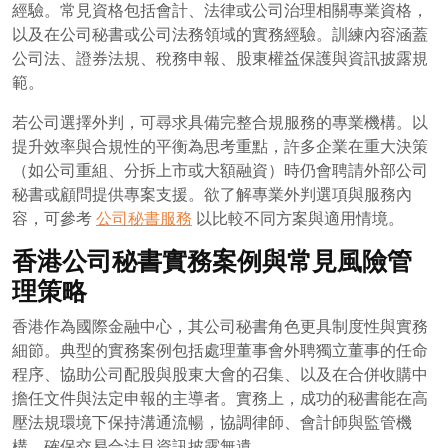
經驗。常見資格包括會計、法律或公司治理相關專業資格，
以及在公司秘書或公司法務領域的實務經驗。訓練內容涵蓋
公司法、證券法規、稅務申報、股東權益保護與資訊披露規
範。
若公司選擇外判，可尋求具備完整合規服務的專業機構。以
提升效率與合規性的平衡為思考重點，許多企業在重大決策
（如公司重組、分拆上市或大額融資）時仍會聘請外部公司
秘書或顧問提供專案支援。欲了解專業外判選項與服務內
容，可參考
公司秘書服務
以比較不同方案與適用情境。
香港公司秘書實務案例與常見風險管
理策略
香港作為國際金融中心，其公司秘書角色更具制度性與實務
細節。典型的實務案例包括處理董事會外聘獨立董事的任命
程序、協助公司配股與股東大會的召集、以及在合併收購中
擔任文件與法定申報的主導者。實務上，成功的秘書能在高
壓法規環境下保持溝通流暢，協調律師、會計師與監管機
構，確保交易合法且資訊披露無遺。