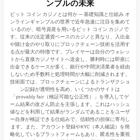
ンブルの未来
ビット コイン カジノとは何か — 基礎知識と仕組み オ
ンラインギャンブルの世界で近年急速に注目を集めて
いるのが、暗号資産を用いるビット コイン カジノで
す。従来の法定通貨ベースのカジノと異なり、入出金
や賭け金のやり取りにブロックチェーン技術を活用す
る点が最大の特徴です。プレイヤーは自分のウォレッ
トから直接カジノサイトへ送金し、勝利時には即座に
出金できるケースが多く、銀行や中間決済業者を経由
しないため手数料と処理時間が大幅に削減されます。
技術面では、ブロックチェーンによるトランザクショ
ン記録が透明性を高め、いくつかのサイトは
「provably fair（検証可能な公正性）」を導入してゲ
ーム結果の改ざん防止を主張します。これはハッシュ
値などを利用して結果がランダムであることをユーザ
ー自身が検証できる仕組みで、信頼性の担保に寄与し
ます。また、アカウント登録やKYC（本人確認）を簡
略化しているプラットフォームもあり、匿名性を重視