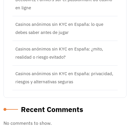
en ligne
Casinos anónimos sin KYC en España: lo que
debes saber antes de jugar
Casinos anónimos sin KYC en España: ¿mito,
realidad o riesgo evitado?
Casinos anónimos sin KYC en España: privacidad,
riesgos y alternativas seguras
Recent Comments
No comments to show.