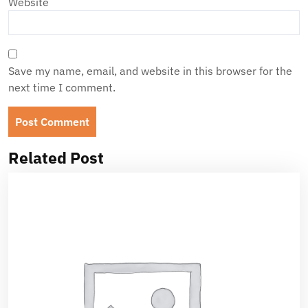
Website
Save my name, email, and website in this browser for the
next time I comment.
Related Post