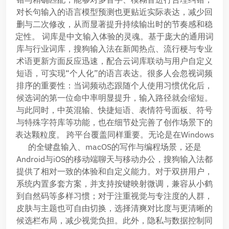
对长句输入的语言模型预测也更贴近实际表达，减少回
删与二次修改，从而显著提升持续输出时的节奏感和稳
定性。 词库是中文输入体验的灵魂。基于庞大的通用词
库与行业词库，搜狗输入法在新闻热点、流行梗与专业
术语更新方面反应迅速，配合云词库联动与用户自定义
短语，可实现“个人化”的语言表达。很多人会忽视词频
排序的重要性：当词频动态跟随个人使用习惯优化后，
候选词的第一位命中率明显提升，输入路径就会缩短。
与此同时，中英混输、快捷短语、表情符号面板、符号
与特殊字符库等功能，也在细节处完善了创作场景下的
表达颗粒度。 跨平台覆盖同样重要。无论是在Windows
的全键盘输入、macOS的写作与编程场景，还是
Android与iOS的移动端聊天与移动办公，搜狗输入法都
提供了相对一致的体验和自定义能力。对于双拼用户，
系统内置多套方案，并支持按键映射微调，兼容从小鹤
到自然码等多样习惯；对于注重视觉与专注度的人群，
皮肤与主题也可自由切换，选择清爽对比度与更清晰的
候选栏布局，减少视觉负担。此外，隐私与数据控制同