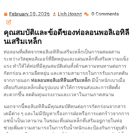
Hawai'i Nei Art Contest – Home
>>
Blog
>> ท่อความ
ทนทานแห่งอนาคต: ประโยชน์และการใช้งานของท่อลอนพอ
February 10, 2026
Linh Hoang
0 Comments
February
Linh
ลิเอทิลีนเสริมเหล็กในการดันลอดท่อ
10,
Hoang
2026
คุณสมบัติและข้อดีของท่อลอนพอลิเอทิลี
นเสริมเหล็ก
ท่อลอนที่ผลิตจากพอลิเอทิลีนเสริมเหล็กเป็นการผสมผสาน
ระหว่างวัสดุพอลิเมอร์ที่ยืดหยุ่นและแผ่นเหล็กที่เสริมความแข็ง
แรง ทำให้ได้ท่อที่มีคุณสมบัติเด่นทั้งด้านความทนทานต่อการ
กัดกร่อน ความยืดหยุ่น และความสามารถในการรับแรงกดดัน
จากภายนอก
ท่อลอนพอลิเอทิลีนเสริมเหล็ก
มีน้ำหนักเบาเมื่อ
เทียบกับท่อเหล็กเต็มรูปแบบ ทำให้การขนส่งและการติดตั้ง
สะดวกขึ้น ลดต้นทุนแรงงานและเวลาในงานภาคสนาม
นอกจากนี้พอลิเอทิลีนมีคุณสมบัติทนต่อการกัดกร่อนจากสาร
เคมีต่าง ๆ และไม่มีปัญหาเรื่องการฝ่อหรือการแตกร้าวจากการ
แช่น้ำเป็นเวลานาน ในขณะที่แผ่นเหล็กที่เสริมอยู่ภายในท่อ
ช่วยเพิ่มความสามารถในการรับน้ำหนักและป้องกันการยุบตัว