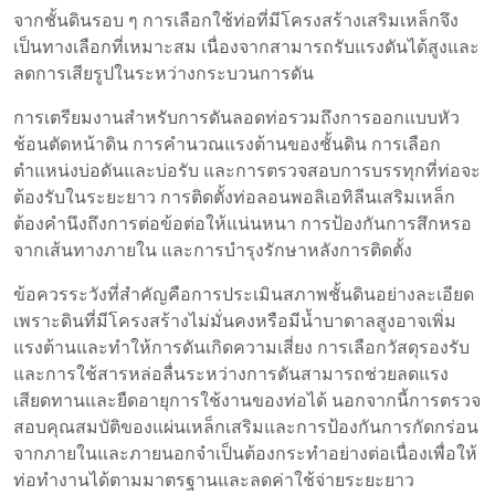
จากชั้นดินรอบ ๆ การเลือกใช้ท่อที่มีโครงสร้างเสริมเหล็กจึง
เป็นทางเลือกที่เหมาะสม เนื่องจากสามารถรับแรงดันได้สูงและ
ลดการเสียรูปในระหว่างกระบวนการดัน
การเตรียมงานสำหรับการดันลอดท่อรวมถึงการออกแบบหัว
ช้อนตัดหน้าดิน การคำนวณแรงต้านของชั้นดิน การเลือก
ตำแหน่งบ่อดันและบ่อรับ และการตรวจสอบการบรรทุกที่ท่อจะ
ต้องรับในระยะยาว การติดตั้งท่อลอนพอลิเอทิลีนเสริมเหล็ก
ต้องคำนึงถึงการต่อข้อต่อให้แน่นหนา การป้องกันการสึกหรอ
จากเส้นทางภายใน และการบำรุงรักษาหลังการติดตั้ง
ข้อควรระวังที่สำคัญคือการประเมินสภาพชั้นดินอย่างละเอียด
เพราะดินที่มีโครงสร้างไม่มั่นคงหรือมีน้ำบาดาลสูงอาจเพิ่ม
แรงต้านและทำให้การดันเกิดความเสี่ยง การเลือกวัสดุรองรับ
และการใช้สารหล่อลื่นระหว่างการดันสามารถช่วยลดแรง
เสียดทานและยืดอายุการใช้งานของท่อได้ นอกจากนี้การตรวจ
สอบคุณสมบัติของแผ่นเหล็กเสริมและการป้องกันการกัดกร่อน
จากภายในและภายนอกจำเป็นต้องกระทำอย่างต่อเนื่องเพื่อให้
ท่อทำงานได้ตามมาตรฐานและลดค่าใช้จ่ายระยะยาว