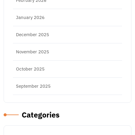
February 2026
January 2026
December 2025
November 2025
October 2025
September 2025
Categories