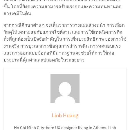
ขึ้น โดยที่ยังคงความสามารถรับแรงกดและความทนทานต่อ
สารเคมีในดิน
จากกรณีศึกษาต่าง ๆ จะเห็นว่าการวางแผนล่วงหน้า การเลือก
วัสดุให้เหมาะสมกับสภาพไซต์งาน และการใช้เทคนิคการติด
ตั้งที่ถูกต้องเป็นปัจจัยสำคัญในการเพิ่มประสิทธิภาพของการใช้
งานจริง การบูรณาการข้อมูลการสำรวจดิน การทดสอบแรง
และการออกแบบข้อต่อที่มีมาตรฐานจะช่วยให้การใช้ท่อ
ประเภทนี้คุ้มค่าและปลอดภัยในระยะยาว
Linh Hoang
Ho Chi Minh City-born UX designer living in Athens. Linh