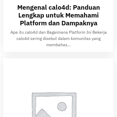
Mengenal calo4d: Panduan
Lengkap untuk Memahami
Platform dan Dampaknya
Apa itu calo4d dan Bagaimana Platform Ini Bekerja
calo4d sering disebut dalam komunitas yang
membahas…