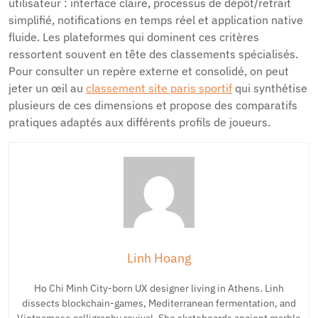
utilisateur : interface claire, processus de dépôt/retrait
simplifié, notifications en temps réel et application native
fluide. Les plateformes qui dominent ces critères
ressortent souvent en tête des classements spécialisés.
Pour consulter un repère externe et consolidé, on peut
jeter un œil au
classement site paris sportif
qui synthétise
plusieurs de ces dimensions et propose des comparatifs
pratiques adaptés aux différents profils de joueurs.
Linh Hoang
Ho Chi Minh City-born UX designer living in Athens. Linh
dissects blockchain-games, Mediterranean fermentation, and