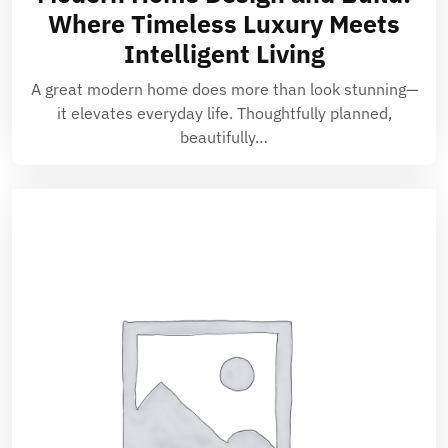
Where Timeless Luxury Meets
Intelligent Living
A great modern home does more than look stunning—
it elevates everyday life. Thoughtfully planned,
beautifully…