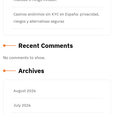
Casinos anónimos sin KYC en España: privacidad,
riesgos y alternativas seguras
Recent Comments
No comments to show.
Archives
August 2026
July 2026