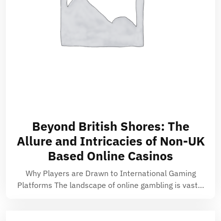
Beyond British Shores: The
Allure and Intricacies of Non-UK
Based Online Casinos
Why Players are Drawn to International Gaming
Platforms The landscape of online gambling is vast…