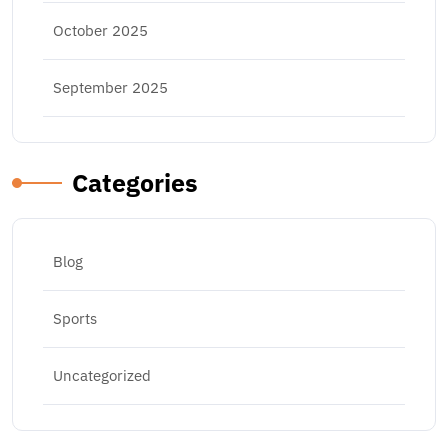
October 2025
September 2025
Categories
Blog
Sports
Uncategorized