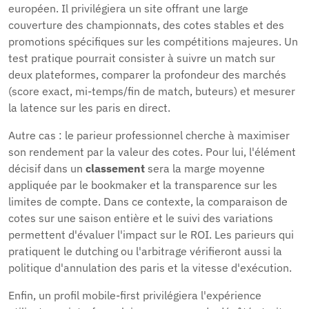
européen. Il privilégiera un site offrant une large
couverture des championnats, des cotes stables et des
promotions spécifiques sur les compétitions majeures. Un
test pratique pourrait consister à suivre un match sur
deux plateformes, comparer la profondeur des marchés
(score exact, mi-temps/fin de match, buteurs) et mesurer
la latence sur les paris en direct.
Autre cas : le parieur professionnel cherche à maximiser
son rendement par la valeur des cotes. Pour lui, l'élément
décisif dans un
classement
sera la marge moyenne
appliquée par le bookmaker et la transparence sur les
limites de compte. Dans ce contexte, la comparaison de
cotes sur une saison entière et le suivi des variations
permettent d'évaluer l'impact sur le ROI. Les parieurs qui
pratiquent le dutching ou l'arbitrage vérifieront aussi la
politique d'annulation des paris et la vitesse d'exécution.
Enfin, un profil mobile-first privilégiera l'expérience