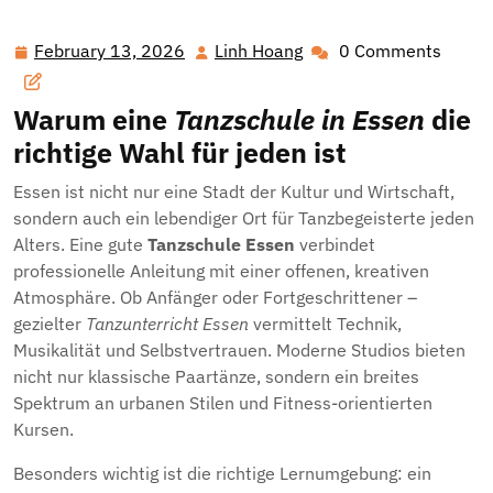
Essen: Rhythmus, Stil und Leidenschaft im Herzen der
Stadt
February 13, 2026
Linh Hoang
0 Comments
February
Linh
13,
Hoang
2026
Warum eine
Tanzschule in Essen
die
richtige Wahl für jeden ist
Essen ist nicht nur eine Stadt der Kultur und Wirtschaft,
sondern auch ein lebendiger Ort für Tanzbegeisterte jeden
Alters. Eine gute
Tanzschule Essen
verbindet
professionelle Anleitung mit einer offenen, kreativen
Atmosphäre. Ob Anfänger oder Fortgeschrittener –
gezielter
Tanzunterricht Essen
vermittelt Technik,
Musikalität und Selbstvertrauen. Moderne Studios bieten
nicht nur klassische Paartänze, sondern ein breites
Spektrum an urbanen Stilen und Fitness-orientierten
Kursen.
Besonders wichtig ist die richtige Lernumgebung: ein