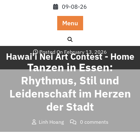
Skip
09-08-26
to
content
Menu
Posted On February 13, 2026
Hawai'i Nei Art Contest - Home
Tanzen in Essen:
Rhythmus, Stil und
Leidenschaft im Herzen
der Stadt
Linh Hoang
0 comments
Hawai'i Nei Art Contest – Home
>>
Blog
>> Tanzen in