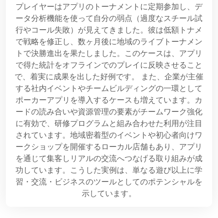
プレイヤーはアプリのトーナメントに定期参加し、デ
ータ分析機能を使って自分の弱点（過度なスチール試
行やコール失敗）が見えてきました。彼は低額トナメ
で戦略を修正し、数ヶ月後に地域のライブトーナメン
トで決勝進出を果たしました。このケースは、アプリ
で得た統計をオフラインでのプレイに反映させること
で、着実に成果を出した好例です。 また、企業が主催
する社内イベントやチームビルディングの一環として
ポーカーアプリを導入するケースも増えています。カ
ードの読み合いや資源管理の要素がチームワーク強化
に有効で、研修プログラムと組み合わせた利用が注目
されています。地域密着型のイベントや初心者向けワ
ークショップを開催するローカル店舗もあり、アプリ
を通じて集客しリアルの交流へつなげる取り組みが成
功しています。こうした実例は、単なる遊び以上に学
習・交流・ビジネスのツールとしてのポテンシャルを
示しています。