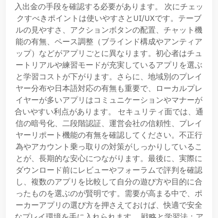
入出金の手段を確認する必要があります。 次にチェッ
クすべきポイントは使いやすさとUI/UXです。テーブ
ルの見やすさ、アクションボタンの配置、チャット機
能の有無、ペース調整（ブラインド構成やアンティア
ップ）などがアプリごとに異なります。初心者はチュ
ートリアルや練習モードが充実しているアプリを選ぶ
と学習コストが下がります。さらに、地域別のプレイ
ヤー分布や日本語対応の有無も重要で、ローカルプレ
イヤーが多いアプリはコミュニケーションやマナーが
合いやすい利点があります。 セキュリティ面では、通
信の暗号化、二段階認証、運営会社の信頼性、プレイ
ヤーリポート機能の有無を確認してください。不正行
為やアカウント乗っ取りの対策がしっかりしているこ
とが、長期的な安心につながります。最後に、実際に
ダウンロード前にレビューやフォーラムで評判を確認
し、複数のアプリを比較して自分の遊び方や目的に合
ったものを選ぶのが賢明です。需要が高まる中で、ポ
ーカーアプリの選び方を押さえておけば、快適で安全
なプレイ環境を手に入れられます。 戦略と学習法：ア