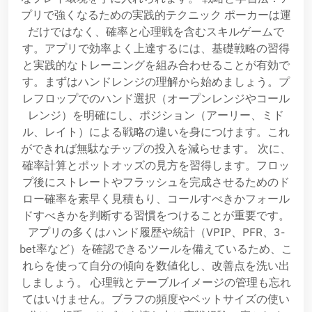
プリで強くなるための実践的テクニック ポーカーは運
だけではなく、確率と心理戦を含むスキルゲームで
す。アプリで効率よく上達するには、基礎戦略の習得
と実践的なトレーニングを組み合わせることが有効で
す。まずはハンドレンジの理解から始めましょう。プ
レフロップでのハンド選択（オープンレンジやコール
レンジ）を明確にし、ポジション（アーリー、ミド
ル、レイト）による戦略の違いを身につけます。これ
ができれば無駄なチップの投入を減らせます。 次に、
確率計算とポットオッズの見方を習得します。フロッ
プ後にストレートやフラッシュを完成させるためのド
ロー確率を素早く見積もり、コールすべきかフォール
ドすべきかを判断する習慣をつけることが重要です。
アプリの多くはハンド履歴や統計（VPIP、PFR、3-
bet率など）を確認できるツールを備えているため、こ
れらを使って自分の傾向を数値化し、改善点を洗い出
しましょう。 心理戦とテーブルイメージの管理も忘れ
てはいけません。ブラフの頻度やベットサイズの使い