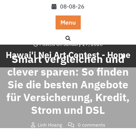
Skip
08-08-26
to
content
Menu
Posted On January 27, 2026
Hawai'i Nei Art Contest - Home
Smart vergleichen und
clever sparen: So finden
Sie die besten Angebote
für Versicherung, Kredit,
Strom und DSL
Linh Hoang
0 comments