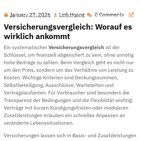
Hawai'i Nei Art Contest – Home
>>
Blog
>> Smart
vergleichen und clever sparen: So finden Sie die besten
January 27, 2026
Linh Hoang
0 Comments
January
Linh
Angebote für Versicherung, Kredit, Strom und DSL
27,
Hoang
Versicherungsvergleich: Worauf es
2026
wirklich ankommt
Ein systematischer
Versicherungsvergleich
ist der
Schlüssel, um finanziell abgesichert zu sein, ohne unnötig
hohe Beiträge zu zahlen. Beim Vergleich geht es nicht nur
um den Preis, sondern um das Verhältnis von Leistung zu
Kosten. Wichtige Kriterien sind Deckungssummen,
Selbstbeteiligung, Ausschlüsse, Wartezeiten und
Vertragslaufzeiten. Für Verbraucher sind besonders die
Transparenz der Bedingungen und die Flexibilität wichtig:
Verträge mit kurzen Kündigungsfristen oder modularen
Zusatzleistungen erlauben ein schnelles Anpassen an
veränderte Lebenssituationen.
Versicherungen lassen sich in Basis- und Zusatzleistungen