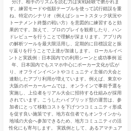
分け、相手のリズムを読む力は実戦経験で磨かれま
す。練習モードや低額テーブルを使って試行錯誤を重
ね、特定のシナリオ（例えばショートスタック状況や
トーナメント終盤の戦い方）を意図的に練習すると効
果的です。加えて、プロのプレイを観察したり、ハン
ドレビューを行うことで理解が深まります。アプリ内
の解析ツールを最大限活用し、定期的に目標設定と振
り返りを行うことで上達が加速します。 ローカルイベ
ントと実践例：日本国内での利用シーンと成功事例 近
年、日本国内でもスマホ中心にポーカー文化が広が
り、オフラインイベントやコミュニティ主催の大会と
連動したアプリ利用が増えています。例えば、東京や
大阪のポーカールームでは、オンラインで事前予選を
実施し、上位者をリアル大会に招待する仕組みが採用
されています。こうしたハイブリッド型の運営は、参
加者にとって移動コストを下げつつコミュニティ形成
を促す良い施策です。地方在住者でもオンラインから
地域の大会へ参加できるため、地方コミュニティの活
性化にも寄与します。 実践例として、あるアマチュア