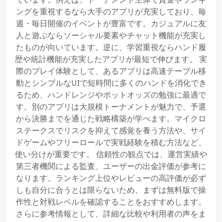
ングを重視するなら大手のアプリが充実しており、毎
週・毎日開催のイベントが豊富です。カジュアルに友
人と遊ぶならソーシャル要素やチャット機能が充実し
たものが向いています。逆に、学習重視ならハンド履
歴や統計機能が充実したアプリが最短で伸びます。 実
際のプレイ体験として、あるアプリは高速テーブル移
動とシンプルなUIで短時間に多くのハンドを消化でき
るため、ハンドレンジやポットオッズの勉強に最適で
す。別のアプリは大規模トーナメントが魅力で、予選
から決勝までを通じた戦略構築が学べます。マイクロ
ステークスでリスクを抑えて感覚を養う方法や、サイ
ドゲームやフリーロールで実戦経験を積む方法など、
使い分けが重要です。 信頼性の観点では、運営実績や
第三者機関による監査、ユーザーの出金評価が参考に
なります。ランキング上位やレビューの高評価が必ず
しも自分に合うとは限らないため、まずは無料版で操
作性と対戦レベルを確認することをおすすめします。
さらに参考情報として、詳細な比較や利用者の声をま