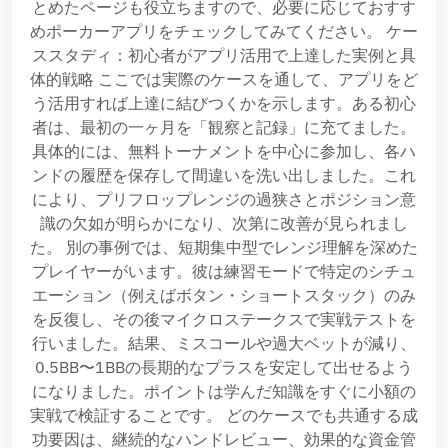
とめたページも役立ちますので、必要に応じておすす
めポーカーアプリをチェックしてみてください。 ケー
ススタディ：初心者がアプリ活用で上達した実例と具
体的戦略 ここでは実際のケースを通して、アプリをど
う活用すれば上達に結びつくかを示します。ある初心
者は、最初の一ヶ月を「観察と記録」に充てました。
具体的には、無料トーナメントを中心に参加し、各ハ
ンドの履歴を保存して間違いを洗い出しました。これ
により、プリフロップレンジの過狭さとポジション意
識の欠如が明らかになり、次第に改善が見られまし
た。 別の事例では、短期集中型でレンジ理解を深めた
プレイヤーがいます。彼は練習モードで特定のシチュ
エーション（例えばボタン・ショートスタック）のみ
を反復し、その後マイクロステークスで実戦テストを
行いました。結果、ミスコールや過大ベットが減り、
0.5BB〜1BBの長期的なプラスを安定して出せるよう
になりました。ポイントは学んだ知識をすぐに小額の
実戦で検証することです。 どのケースでも共通する成
功要因は、継続的なハンドレビュー、効果的な資金管