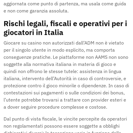
aggiornata come punto di partenza, ma usala come guida
e non come garanzia assoluta.
Rischi legali, fiscali e operativi per i
giocatori in Italia
Giocare su casino non autorizzati dall’ADM non è vietato
per il singolo utente in modo esplicito, ma comporta
conseguenze pratiche. Le piattaforme non AAMS non sono
soggette alla normativa italiana in materia di gioco e
quindi non offrono le stesse tutele: assistenza in lingua
italiana, intervento dell’Autorità in caso di controversie, e
protezione contro il gioco minorile o dipendenze. In caso di
contestazioni sui pagamenti o sulle condizioni dei bonus,
l’utente potrebbe trovarsi a trattare con provider esteri e
a dover seguire procedure complesse e costose.
Dal punto di vista fiscale, le vincite percepite da operatori
non regolamentati possono essere soggette a obblighi