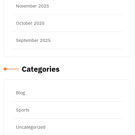
November 2025
October 2025
September 2025
Categories
Blog
Sports
Uncategorized