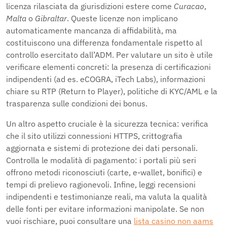
licenza rilasciata da giurisdizioni estere come
Curacao
,
Malta
o
Gibraltar
. Queste licenze non implicano
automaticamente mancanza di affidabilità, ma
costituiscono una differenza fondamentale rispetto al
controllo esercitato dall’ADM. Per valutare un sito è utile
verificare elementi concreti: la presenza di certificazioni
indipendenti (ad es. eCOGRA, iTech Labs), informazioni
chiare su RTP (Return to Player), politiche di KYC/AML e la
trasparenza sulle condizioni dei bonus.
Un altro aspetto cruciale è la sicurezza tecnica: verifica
che il sito utilizzi connessioni HTTPS, crittografia
aggiornata e sistemi di protezione dei dati personali.
Controlla le modalità di pagamento: i portali più seri
offrono metodi riconosciuti (carte, e-wallet, bonifici) e
tempi di prelievo ragionevoli. Infine, leggi recensioni
indipendenti e testimonianze reali, ma valuta la qualità
delle fonti per evitare informazioni manipolate. Se non
vuoi rischiare, puoi consultare una
lista casino non aams