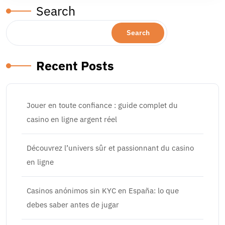
Search
Search
Recent Posts
Jouer en toute confiance : guide complet du
casino en ligne argent réel
Découvrez l’univers sûr et passionnant du casino
en ligne
Casinos anónimos sin KYC en España: lo que
debes saber antes de jugar