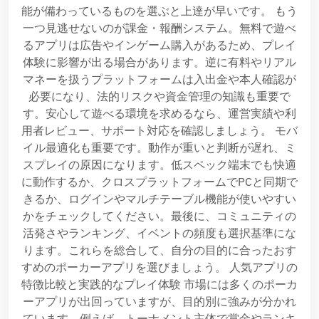
能が備わっているものを選ぶと上達が早いです。 もう
一つ見逃せないのが課金・報酬システム。無料で遊べ
るアプリは広告やインゲーム購入があるため、プレイ
体験に影響が出る場合があります。逆に有料やリアル
マネーを扱うプラットフォームは入出金や本人確認が
必要になり、法的リスクや資金管理の知識も重要で
す。安心して遊べる環境を求めるなら、運営実績や利
用者レビュー、サポート対応を確認しましょう。 モバ
イル最適化も重要です。動作が重いと判断が遅れ、ミ
スプレイの原因になります。低スペック端末でも快適
に動作するか、クロスプラットフォームでPCと同期で
きるか、ログインやマルチテーブル機能が使いやすい
かをチェックしてください。最後に、コミュニティの
活発さやランキング、イベントの頻度も選択基準にな
ります。これらを総合して、自分の目的に合ったおす
すめのポーカーアプリを選びましょう。 人気アプリの
特徴比較と実践的なプレイ体験 市場には多くのポーカ
ーアプリが出回っていますが、目的別に強みが分かれ
ています。例えば、トーナメント主体で賞金やランキ