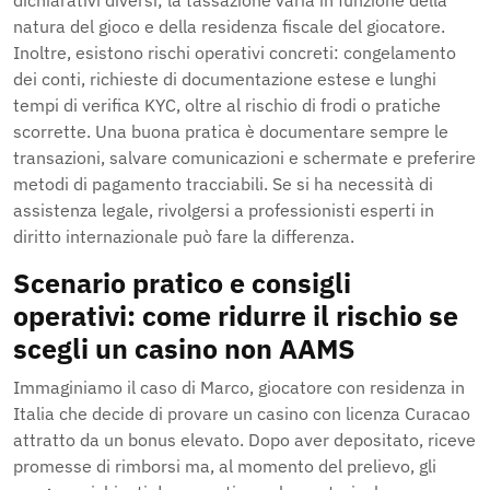
dichiarativi diversi; la tassazione varia in funzione della
natura del gioco e della residenza fiscale del giocatore.
Inoltre, esistono rischi operativi concreti: congelamento
dei conti, richieste di documentazione estese e lunghi
tempi di verifica KYC, oltre al rischio di frodi o pratiche
scorrette. Una buona pratica è documentare sempre le
transazioni, salvare comunicazioni e schermate e preferire
metodi di pagamento tracciabili. Se si ha necessità di
assistenza legale, rivolgersi a professionisti esperti in
diritto internazionale può fare la differenza.
Scenario pratico e consigli
operativi: come ridurre il rischio se
scegli un casino non AAMS
Immaginiamo il caso di Marco, giocatore con residenza in
Italia che decide di provare un casino con licenza Curacao
attratto da un bonus elevato. Dopo aver depositato, riceve
promesse di rimborsi ma, al momento del prelievo, gli