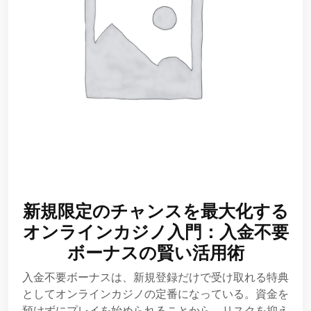
新規限定のチャンスを最大化する
オンラインカジノ入門：入金不要
ボーナスの賢い活用術
入金不要ボーナスは、新規登録だけで受け取れる特典
としてオンラインカジノの定番になっている。資金を
預けずにプレイを始められることから、リスクを抑え