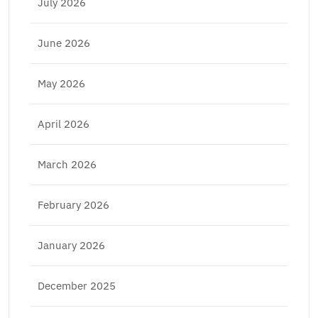
July 2026
June 2026
May 2026
April 2026
March 2026
February 2026
January 2026
December 2025