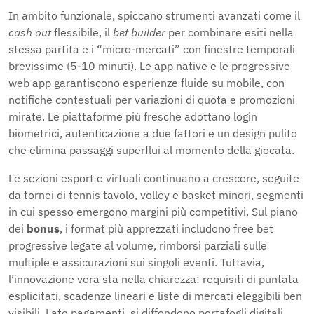
In ambito funzionale, spiccano strumenti avanzati come il
cash out
flessibile, il
bet builder
per combinare esiti nella
stessa partita e i “micro-mercati” con finestre temporali
brevissime (5-10 minuti). Le app native e le progressive
web app garantiscono esperienze fluide su mobile, con
notifiche contestuali per variazioni di quota e promozioni
mirate. Le piattaforme più fresche adottano login
biometrici, autenticazione a due fattori e un design pulito
che elimina passaggi superflui al momento della giocata.
Le sezioni esport e virtuali continuano a crescere, seguite
da tornei di tennis tavolo, volley e basket minori, segmenti
in cui spesso emergono margini più competitivi. Sul piano
dei
bonus
, i format più apprezzati includono free bet
progressive legate al volume, rimborsi parziali sulle
multiple e assicurazioni sui singoli eventi. Tuttavia,
l’innovazione vera sta nella chiarezza: requisiti di puntata
esplicitati, scadenze lineari e liste di mercati eleggibili ben
visibili. Lato pagamenti, si diffondono portafogli digitali,