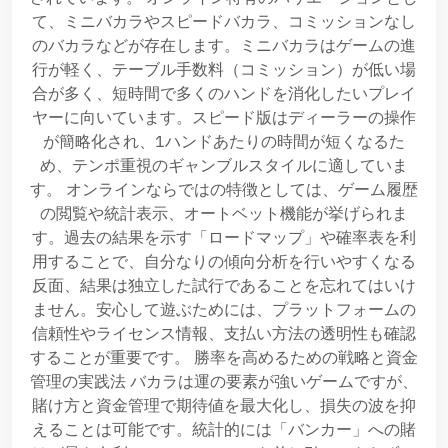
て、ミニバカラやスピードバカラ、コミッションなし
のバカラなどが存在します。ミニバカラはゲームの進
行が軽く、テーブル手数料（コミッション）が低い場
合が多く、短時間で多くのハンドを消化したいプレイ
ヤーに向いています。スピード版はディーラーの操作
が簡略化され、1ハンドあたりの時間が短くなるた
め、テンポ重視のギャンブルスタイルに適していま
す。 オンラインならではの特徴としては、ゲーム履歴
の閲覧や統計表示、オートベット機能が挙げられま
す。過去の結果を示す「ロードマップ」や確率表を利
用することで、自分なりの傾向分析を行いやすくなる
反面、結果は独立した試行であることを忘れてはいけ
ません。安心して遊ぶためには、プラットフォームの
信頼性やライセンス情報、支払い方法の透明性も確認
することが重要です。 勝率を高めるための戦略と資金
管理の実践法 バカラは運の要素が強いゲームですが、
賭け方と資金管理で期待値を最大化し、損失の波を抑
えることは可能です。統計的には「バンカー」への賭