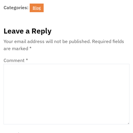
Categories:
Blog
Leave a Reply
Your email address will not be published.
Required fields
are marked
*
Comment
*