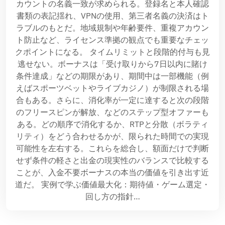
カウントの名義一致が求められる。登録名と本人確認
書類の表記揺れ、VPNの使用、第三者名義の決済はト
ラブルのもとだ。地域規制や年齢要件、重複アカウン
ト防止など、ライセンス準拠の観点でも重要なチェッ
クポイントになる。 タイムリミットと段階的付与も見
逃せない。ボーナスは「受け取りから7日以内に賭け
条件達成」などの期限があり、期間中は一部機能（例
えばスポーツベットやライブカジノ）が制限される場
合もある。さらに、消化率が一定に達すると次の段階
のフリースピンが解放、などのステップ型オファーも
ある。どの順序で消化するか、RTPと分散（ボラティ
リティ）をどう合わせるかが、限られた時間での実現
可能性を左右する。これらを総合し、額面だけで判断
せず条件の軽さと出金の現実性のバランスで比較する
ことが、入金不要ボーナスの本当の価値を引き出す近
道だ。 実例で学ぶ価値最大化：期待値・ゲーム選定・
回し方の指針…