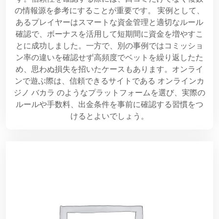
の情報源を参考にすることが重要です。 実例として、
あるプレイヤーはスマートな資金管理と適切なルール
確認で、ボーナスを活用して短期間に資金を増やすこ
とに成功しました。一方で、別の事例ではコミッショ
ン率の違いを確認せず高頻度でベットを繰り返したた
め、思わぬ損失を招いたケースもあります。オンライ
ンで遊ぶ際は、信頼できるサイトである オンラインカ
ジノ バカラ のようなプラットフォームを選び、実際の
ルールや手数料、出金条件を事前に確認する習慣をつ
けるとよいでしょう。