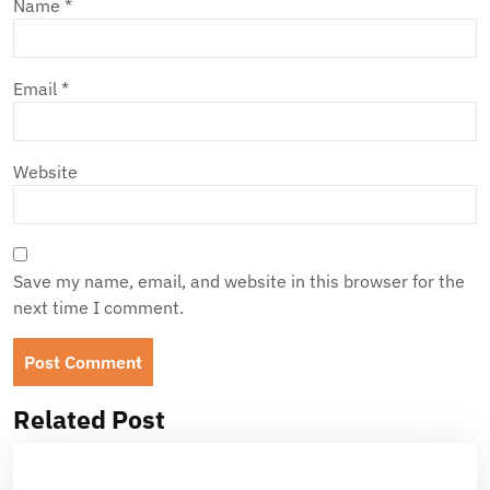
Name
*
Email
*
Website
Save my name, email, and website in this browser for the
next time I comment.
Related Post