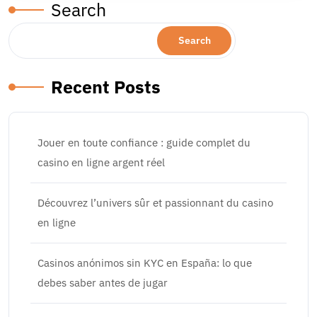
Search
Search
Recent Posts
Jouer en toute confiance : guide complet du
casino en ligne argent réel
Découvrez l’univers sûr et passionnant du casino
en ligne
Casinos anónimos sin KYC en España: lo que
debes saber antes de jugar