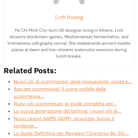
Linh Hoang
Ho Chi Minh City-born UX designer living in Athens. Linh
dissects blockchain-games, Mediterranean fermentation, and
Vietnamese calligraphy revival. She skateboards ancient marble
plazas at dawn and live-streams watercolor sessions during
lunch breaks.
Related Posts:
Nuovi siti di scommesse: dove innovazione, quote e…
App per scommesse: il cuore mobile delle
scommesse…
Nuovi siti scommesse: la guida completa per…
La nuova generazione del betting: i nuovi siti di…
Nuovi casinò AAMS (ADM): sicurezza, bonus e
tendenze…
La Guida Definitiva per Navigare l’Universo dei Siti…