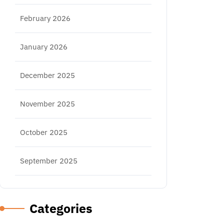
February 2026
January 2026
December 2025
November 2025
October 2025
September 2025
Categories