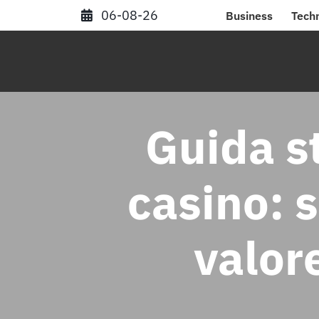
Skip
06-08-26
Business
Tech
to
content
Guida st
casino: 
valore