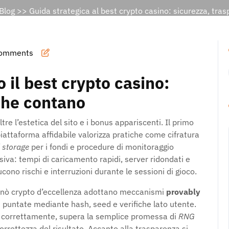
Blog
>> Guida strategica al best crypto casino: sicurezza, trasp
omments
 il best crypto casino:
 che contano
tre l’estetica del sito e i bonus appariscenti. Il primo
piattaforma affidabile valorizza pratiche come cifratura
 storage
per i fondi e procedure di monitoraggio
isiva: tempi di caricamento rapidi, server ridondati e
ucono rischi e interruzioni durante le sessioni di gioco.
casinò crypto d’eccellenza adottano meccanismi
provably
le puntate mediante hash, seed e verifiche lato utente.
to correttamente, supera la semplice promessa di
RNG
orrettezza del risultato. Accanto alla trasparenza si