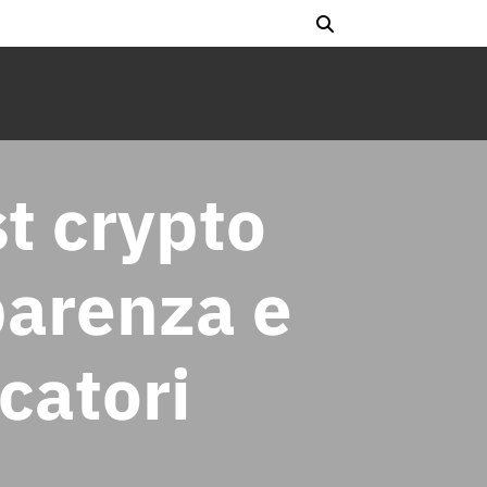
st crypto
parenza e
ocatori