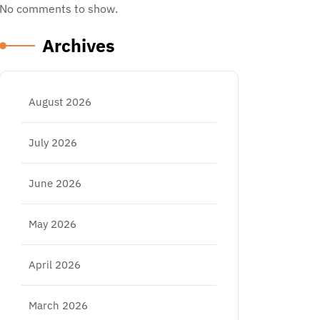
No comments to show.
Archives
August 2026
July 2026
June 2026
May 2026
April 2026
March 2026