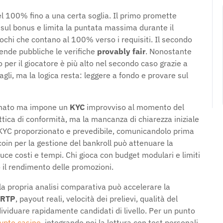
l 100% fino a una certa soglia. Il primo promette
sul bonus e limita la puntata massima durante il
iochi che contano al 100% verso i requisiti. Il secondo
 rende pubbliche le verifiche
provably fair
. Nonostante
eso per il giocatore è più alto nel secondo caso grazie a
gli, ma la logica resta: leggere a fondo e provare sul
nimato ma impone un
KYC
improvviso al momento del
ottica di conformità, ma la mancanza di chiarezza iniziale
n KYC proporzionato e prevedibile, comunicandolo prima
coin per la gestione del bankroll può attenuare la
duce costi e tempi. Chi gioca con budget modulari e limiti
o il rendimento delle promozioni.
lla propria analisi comparativa può accelerare la
RTP
, payout reali, velocità dei prelievi, qualità del
ndividuare rapidamente candidati di livello. Per un punto
rypto casino
, integrando poi la lettura con test personali