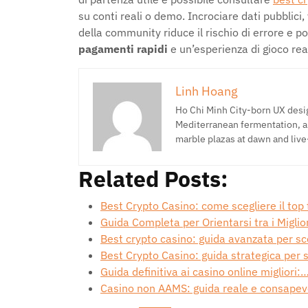
su conti reali o demo. Incrociare dati pubblici
della community riduce il rischio di errore e 
pagamenti rapidi
e un’esperienza di gioco re
Linh Hoang
Ho Chi Minh City-born UX desig
Mediterranean fermentation, a
marble plazas at dawn and live
Related Posts:
Best Crypto Casino: come scegliere il top
Guida Completa per Orientarsi tra i Miglior
Best crypto casino: guida avanzata per s
Best Crypto Casino: guida strategica per 
Guida definitiva ai casino online migliori:
Casino non AAMS: guida reale e consapev