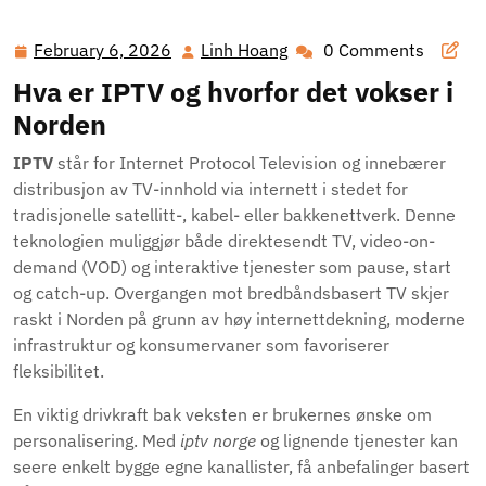
February 6, 2026
Linh Hoang
0 Comments
February
Linh
6,
Hoang
Hva er IPTV og hvorfor det vokser i
2026
Norden
IPTV
står for Internet Protocol Television og innebærer
distribusjon av TV-innhold via internett i stedet for
tradisjonelle satellitt-, kabel- eller bakkenettverk. Denne
teknologien muliggjør både direktesendt TV, video-on-
demand (VOD) og interaktive tjenester som pause, start
og catch-up. Overgangen mot bredbåndsbasert TV skjer
raskt i Norden på grunn av høy internettdekning, moderne
infrastruktur og konsumervaner som favoriserer
fleksibilitet.
En viktig drivkraft bak veksten er brukernes ønske om
personalisering. Med
iptv norge
og lignende tjenester kan
seere enkelt bygge egne kanallister, få anbefalinger basert