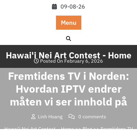
Skip
09-08-26
to
content
Menu
Hawai'i Nei Art Contest - Home
Posted On February 6, 2026
Fremtidens TV i Norden:
Hvordan IPTV endrer
måten vi ser innhold på
Linh Hoang
0 comments
Hawai'i Nei Art Contest – Home
>>
Blog
>> Fremtidens TV
i Norden: Hvordan IPTV endrer måten vi ser innhold på