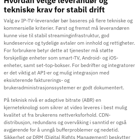
Hvordan velge leverandør og
tekniske krav for stabil drift
Valg av IP-TV-leverandør bør baseres på flere tekniske og
kommersielle kriterier. Først og fremst må leverandøren
kunne vise til stabil streaminginfrastruktur, god
kundeservice og tydelige avtaler om innhold og rettigheter.
For forbrukere betyr dette at tjenester må støtte
forskjellige enheter som smart-TV, Android- og iOS-
enheter, samt set-top-bokser. For bedrifter og integratorer
er det viktig at API-er og mulig integrasjon med
eksisterende fakturerings- og
brukeradministrasjonssystemer er godt dokumentert.
På teknisk nivå er adaptive bitrate (ABR) en
kjerneteknologi som sikrer at video leveres i best mulig
kvalitet ut fra brukerens nettverksforhold. CDN-
distribusjon, redundans og overvåking i sanntid er også
avgjørende for å unngå bufferproblemer og nedetid.
Sikkerhet og DRM (Digital Rights Management) beskytter