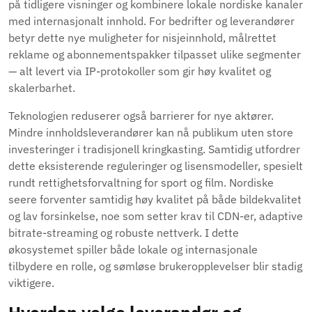
på tidligere visninger og kombinere lokale nordiske kanaler
med internasjonalt innhold. For bedrifter og leverandører
betyr dette nye muligheter for nisjeinnhold, målrettet
reklame og abonnementspakker tilpasset ulike segmenter
— alt levert via IP-protokoller som gir høy kvalitet og
skalerbarhet.
Teknologien reduserer også barrierer for nye aktører.
Mindre innholdsleverandører kan nå publikum uten store
investeringer i tradisjonell kringkasting. Samtidig utfordrer
dette eksisterende reguleringer og lisensmodeller, spesielt
rundt rettighetsforvaltning for sport og film. Nordiske
seere forventer samtidig høy kvalitet på både bildekvalitet
og lav forsinkelse, noe som setter krav til CDN-er, adaptive
bitrate-streaming og robuste nettverk. I dette
økosystemet spiller både lokale og internasjonale
tilbydere en rolle, og sømløse brukeropplevelser blir stadig
viktigere.