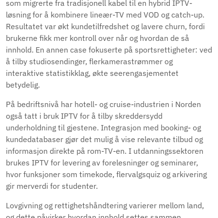
som migrerte fra tradisjonell kabel til en hybrid IPTV-
løsning for å kombinere lineær-TV med VOD og catch-up.
Resultatet var økt kundetilfredshet og lavere churn, fordi
brukerne fikk mer kontroll over når og hvordan de så
innhold. En annen case fokuserte på sportsrettigheter: ved
å tilby studiosendinger, flerkamerastrømmer og
interaktive statistikklag, økte seerengasjementet
betydelig.
På bedriftsnivå har hotell- og cruise-industrien i Norden
også tatt i bruk IPTV for å tilby skreddersydd
underholdning til gjestene. Integrasjon med booking- og
kundedatabaser gjør det mulig å vise relevante tilbud og
informasjon direkte på rom-TV-en. I utdanningssektoren
brukes IPTV for levering av forelesninger og seminarer,
hvor funksjoner som timekode, flervalgsquiz og arkivering
gir merverdi for studenter.
Lovgivning og rettighetshåndtering varierer mellom land,
og dette påvirker hvordan innhold settes sammen.