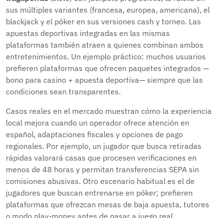
sus múltiples variantes (francesa, europea, americana), el
blackjack y el póker en sus versiones cash y torneo. Las
apuestas deportivas integradas en las mismas
plataformas también atraen a quienes combinan ambos
entretenimientos. Un ejemplo práctico: muchos usuarios
prefieren plataformas que ofrecen paquetes integrados —
bono para casino + apuesta deportiva— siempre que las
condiciones sean transparentes.
Casos reales en el mercado muestran cómo la experiencia
local mejora cuando un operador ofrece atención en
español, adaptaciones fiscales y opciones de pago
regionales. Por ejemplo, un jugador que busca retiradas
rápidas valorará casas que procesen verificaciones en
menos de 48 horas y permitan transferencias SEPA sin
comisiones abusivas. Otro escenario habitual es el de
jugadores que buscan entrenarse en póker; prefieren
plataformas que ofrezcan mesas de baja apuesta, tutores
o modo play-money antes de pasar a juego real.