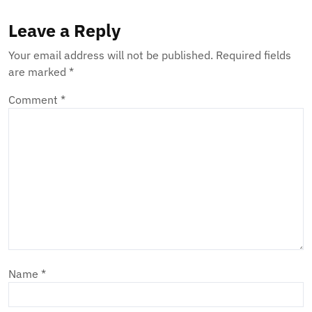
Leave a Reply
Your email address will not be published.
Required fields
are marked
*
Comment
*
Name
*