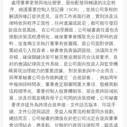
處理董事更替與地址變更、股份配發與轉讓的法定程
序、維護重要控制人登記冊（SCR），並就公司章程的
解讀與修訂提供意見。這些工作表面行政，實則涉及法
律時效與程序正當性，任何遺漏或延宕，都可能引發罰
款或合規風險。 在公司治理層面，公司秘書責任還包含
推動決策流程透明化，確保董事會獲取充分且即時的資
料，促進獨立非執行董事有效履職。當公司面對併購、
重組或引入投資者，秘書會負責協調簽批、決議與文件
存檔，確保關鍵決策可被完整追溯並符合法規要求。良
好的會議紀律與文件系統，是公司面向投資人與監管機
構展現治理能力的重要證據。 對於新創與中小企而言，
與專業秘書公司合作能夠建立「合規節奏」，例如周年
申報倒排時間表、董事會定期審閱重大事項、股權異動
流程標準化、重要控制人核實機制等。當企業跨區域拓
展，涉及控股架構與母子公司間的決策授權，公司秘書
要求亦提升為跨境合規串接：文件語言版本、印花手
續、文件公證與認證、受益人核實流程都需同步規劃。
總括而言，公司秘書的價值在於把公司法定合規與董事
會治理結合，將多點、分散的行政與法律程序，鍛造成