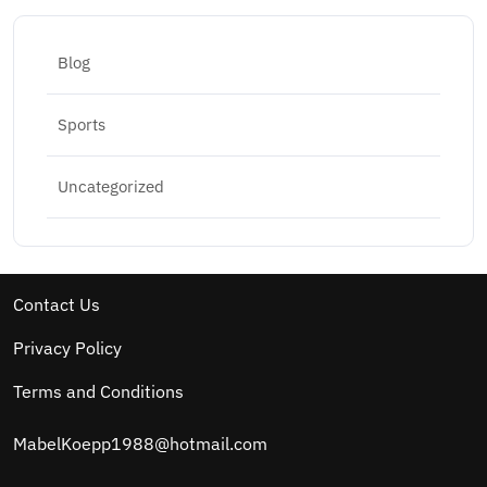
Blog
Sports
Uncategorized
Contact Us
Privacy Policy
Terms and Conditions
MabelKoepp1988@hotmail.com