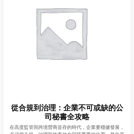
從合規到治理：企業不可或缺的公
司秘書全攻略
在高度監管與跨境營商並存的時代，企業要穩健發展，