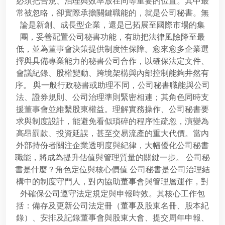
必須把合規、治理與效率放在同等重要的位置。其中最
常被忽略，卻實際承擔關鍵職能的，就是公司秘書。無
論是新創、成長型企業，還是已拓展至國際市場的集
團，妥善配置公司秘書功能，有助把法律風險降至最
低，並為董事會決策提供制度性保障。愈來愈多企業選
擇與具備專業能力的秘書公司合作，以確保法定文件、
會議紀錄、股權變動、跨境架構與內部控制能夠井然有
序。 與一般行政秘書或助理不同，公司秘書職能與公司
法、證券規則、公司治理準則緊密相連；其角色同時支
援董事會並維繫股東權益。理解實務操作、公司秘書要
求與制度設計，能避免看似瑣碎的程序性疏忽，演變為
高昂罰款、投資延誤，甚至交易流產的重大代價。當內
外部持份者關注企業透明度與紀律，大幅優化公司秘書
職能，將成為提升估值與管理質量的關鍵一步。 公司秘
書是什麼？角色定位與核心價值 公司秘書是公司治理結
構中的制度守門人，對內協助董事會與管理層運作，對
外確保公司遵守法定規定與申報時效。其核心工作包
括：備存及更新公司法定冊（董事及股東名冊、股本紀
錄）、安排及記錄董事會與股東大會、提交周年申報、