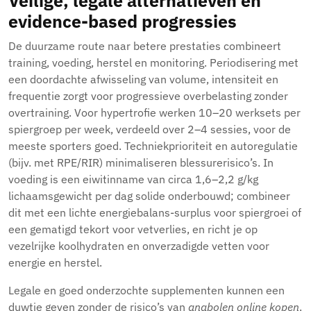
Veilige, legale alternatieven en
evidence-based progressies
De duurzame route naar betere prestaties combineert
training, voeding, herstel en monitoring. Periodisering met
een doordachte afwisseling van volume, intensiteit en
frequentie zorgt voor progressieve overbelasting zonder
overtraining. Voor hypertrofie werken 10–20 werksets per
spiergroep per week, verdeeld over 2–4 sessies, voor de
meeste sporters goed. Techniekprioriteit en autoregulatie
(bijv. met RPE/RIR) minimaliseren blessurerisico’s. In
voeding is een eiwitinname van circa 1,6–2,2 g/kg
lichaamsgewicht per dag solide onderbouwd; combineer
dit met een lichte energiebalans-surplus voor spiergroei of
een gematigd tekort voor vetverlies, en richt je op
vezelrijke koolhydraten en onverzadigde vetten voor
energie en herstel.
Legale en goed onderzochte supplementen kunnen een
duwtje geven zonder de risico’s van
anabolen online kopen
.