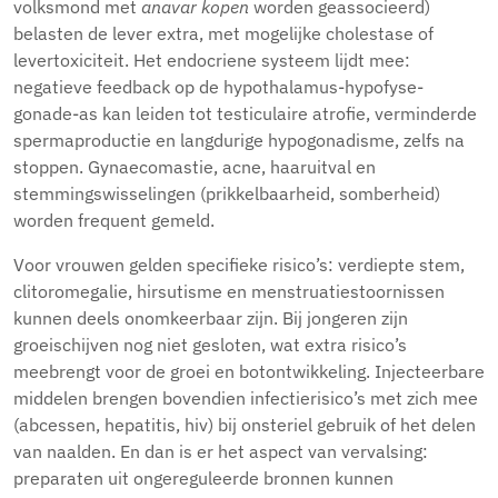
volksmond met
anavar kopen
worden geassocieerd)
belasten de lever extra, met mogelijke cholestase of
levertoxiciteit. Het endocriene systeem lijdt mee:
negatieve feedback op de hypothalamus-hypofyse-
gonade-as kan leiden tot testiculaire atrofie, verminderde
spermaproductie en langdurige hypogonadisme, zelfs na
stoppen. Gynaecomastie, acne, haaruitval en
stemmingswisselingen (prikkelbaarheid, somberheid)
worden frequent gemeld.
Voor vrouwen gelden specifieke risico’s: verdiepte stem,
clitoromegalie, hirsutisme en menstruatiestoornissen
kunnen deels onomkeerbaar zijn. Bij jongeren zijn
groeischijven nog niet gesloten, wat extra risico’s
meebrengt voor de groei en botontwikkeling. Injecteerbare
middelen brengen bovendien infectierisico’s met zich mee
(abcessen, hepatitis, hiv) bij onsteriel gebruik of het delen
van naalden. En dan is er het aspect van vervalsing:
preparaten uit ongereguleerde bronnen kunnen