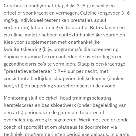
Creatine-monohydraat (dagelijks 3–5 g) is veilig en
effectief voor kracht en vermogen. Cafeïne (ongeveer 3–6
mg/kg, individueel testen) kan prestaties acuut
verbeteren; let op timing en tolerantie. Beta-alanine en
citrulline-malate hebben contextafhankelijke voordelen.
Kies voor supplementen met onafhankelijke
kwaliteitskeuring (bijv. programma’s die screenen op
dopingcontaminatie) om onbedoelde overtredingen en
gezondheidsrisico’s te vermijden. Slaap is een krachtige
“prestatieverbeteraar”: 7–9 uur per nacht, met
consistente bedtijden, slaapvriendelijke kamer (donker,
koel, stil) en beperking van schermlicht in de avond.
Monitoring sluit de cirkel: houd trainingsbelasting,
herstelscores en basisbloedwerk (onder begeleiding van
een arts) periodiek in de gaten om tekorten of
overbelasting vroeg te signaleren. Werk met een erkende
coach of sportdiëtist om plateaus te doorbreken via
techniek, programmering en periodieke deloads, in plaats