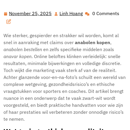
over anabolen kopen: prestaties, risico’s en wat je echt
moet weten
November 25, 2025
Linh Hoang
0 Comments
November
Linh
25,
Hoang
2025
Wie sterker, gespierder en strakker wil worden, komt al
snel in aanraking met claims over
anabolen kopen
,
anabolen bestellen
en zelfs specifieke middelen zoals
anavar kopen
. Online beloftes klinken verleidelijk: snelle
resultaten, minimale bijwerkingen en volledige discretie.
Toch wijkt die marketing vaak sterk af van de realiteit.
Achter glanzende voor-en-na-foto’s schuilt een wereld van
complexe wetgeving, gezondheidsrisico’s en ethische
vraagstukken voor sporters en coaches. Dit artikel brengt
nuance in een onderwerp dat te vaak zwart-wit wordt
voorgesteld, en biedt praktische handvatten voor wie zijn
of haar prestaties wil verbeteren zonder onnodige risico’s
te nemen.