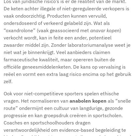
Los van juridische risico’s is er de realiteit van de markt.
De keten achter illegale of niet-gereguleerde verkopers is
vaak ondoorzichtig. Producten kunnen vervuild,
ondersdoseerd of verkeerd gelabeld zijn. Wat als
“oxandrolone” (vaak geassocieerd met
anavar kopen
)
verkocht wordt, kan in feite een ander, potentieel
zwaarder middel zijn. Zonder laboratoriumanalyse weet je
niet wat je binnenkrijgt. Veel aanbieders claimen
farmaceutische kwaliteit, maar opereren buiten de
officiële geneesmiddelenketen. De kans op vervalsing is
reëel en vormt een extra laag risico encima op het gebruik
zelf.
Ook voor niet-competitieve sporters spelen ethische
vragen. Het normaliseren van
anabolen kopen
als “snelle
route” ondermijnt een cultuur van langdurige, gezonde
progressie en kan groepsdruk creëren in sportscholen.
Coaches en sportschoolhouders dragen
verantwoordelijkheid om evidence-based begeleiding te