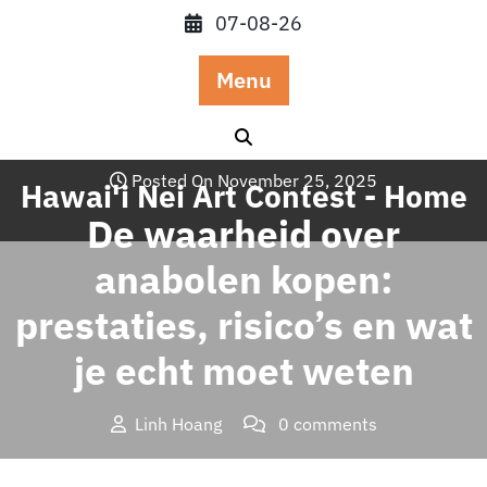
Skip
07-08-26
to
content
Menu
Posted On November 25, 2025
Hawai'i Nei Art Contest - Home
De waarheid over
anabolen kopen:
prestaties, risico’s en wat
je echt moet weten
Linh Hoang
0 comments
Hawai'i Nei Art Contest – Home
>>
Blog
>> De waarheid