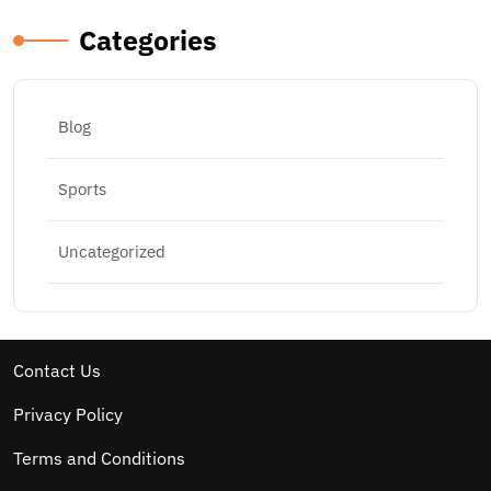
Categories
Blog
Sports
Uncategorized
Contact Us
Privacy Policy
Terms and Conditions