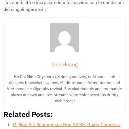
l’attendibilità e incrociare le informazioni con le condizioni
dei singoli operatori.
Linh Hoang
Ho Chi Minh City-born UX designer living in Athens. Linh
dissects blockchain-games, Mediterranean fermentation, and
Vietnamese calligraphy revival. She skateboards ancient marble
plazas at dawn and live-streams watercolor sessions during
lunch breaks.
Related Posts:
Migliori Siti Scommesse Non AAMS: Guida Completa