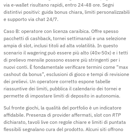
via e-wallet risultano rapidi, entro 24-48 ore. Segni
distintivi positivi: guida bonus chiara, limiti personalizzabili
e supporto via chat 24/7.
Caso B: operatore con licenza caraibica. Offre spesso
pacchetti di cashback, tornei settimanali e una selezione
ampia di slot, inclusi titoli ad alta volatilità. In questo
scenario il wagering può essere più alto (40x-50x) e i tetti
di prelievo mensile possono essere più stringenti per i
nuovi conti. È fondamentale verificare termini come “max
cashout da bonus”, esclusioni di gioco e tempi di revisione
dei prelievi. Un operatore corretto espone tabelle
riassuntive dei limiti, pubblica il calendario dei tornei e
permette di impostare limiti di deposito in autonomia.
Sul fronte giochi, la qualità del portfolio è un indicatore
affidabile. Presenza di provider affermati, slot con
RTP
dichiarato, tavoli live con regole chiare e limiti di puntata
flessibili segnalano cura del prodotto. Alcuni siti offrono