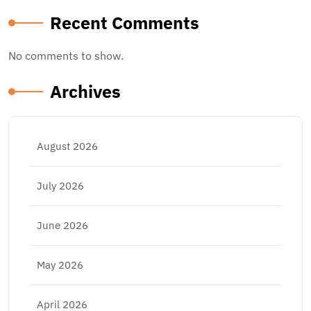
Recent Comments
No comments to show.
Archives
August 2026
July 2026
June 2026
May 2026
April 2026