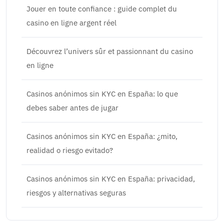
Jouer en toute confiance : guide complet du
casino en ligne argent réel
Découvrez l’univers sûr et passionnant du casino
en ligne
Casinos anónimos sin KYC en España: lo que
debes saber antes de jugar
Casinos anónimos sin KYC en España: ¿mito,
realidad o riesgo evitado?
Casinos anónimos sin KYC en España: privacidad,
riesgos y alternativas seguras