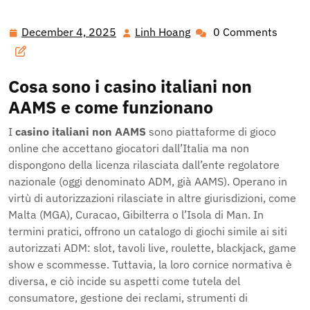
non AAMS: panorama, rischi e opportunità da conoscere
prima di giocare
December 4, 2025
Linh Hoang
0 Comments
December
Linh
4,
Hoang
2025
Cosa sono i casino italiani non
AAMS e come funzionano
I
casino italiani non AAMS
sono piattaforme di gioco
online che accettano giocatori dall’Italia ma non
dispongono della licenza rilasciata dall’ente regolatore
nazionale (oggi denominato ADM, già AAMS). Operano in
virtù di autorizzazioni rilasciate in altre giurisdizioni, come
Malta (MGA), Curacao, Gibilterra o l’Isola di Man. In
termini pratici, offrono un catalogo di giochi simile ai siti
autorizzati ADM: slot, tavoli live, roulette, blackjack, game
show e scommesse. Tuttavia, la loro cornice normativa è
diversa, e ciò incide su aspetti come tutela del
consumatore, gestione dei reclami, strumenti di