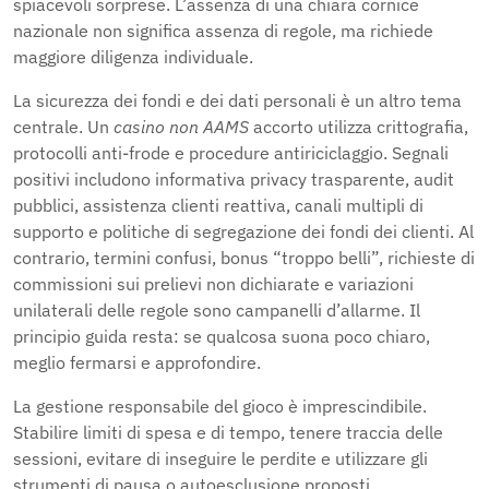
spiacevoli sorprese. L’assenza di una chiara cornice
nazionale non significa assenza di regole, ma richiede
maggiore diligenza individuale.
La sicurezza dei fondi e dei dati personali è un altro tema
centrale. Un
casino non AAMS
accorto utilizza crittografia,
protocolli anti-frode e procedure antiriciclaggio. Segnali
positivi includono informativa privacy trasparente, audit
pubblici, assistenza clienti reattiva, canali multipli di
supporto e politiche di segregazione dei fondi dei clienti. Al
contrario, termini confusi, bonus “troppo belli”, richieste di
commissioni sui prelievi non dichiarate e variazioni
unilaterali delle regole sono campanelli d’allarme. Il
principio guida resta: se qualcosa suona poco chiaro,
meglio fermarsi e approfondire.
La gestione responsabile del gioco è imprescindibile.
Stabilire limiti di spesa e di tempo, tenere traccia delle
sessioni, evitare di inseguire le perdite e utilizzare gli
strumenti di pausa o autoesclusione proposti