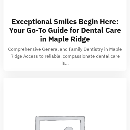
Exceptional Smiles Begin Here:
Your Go-To Guide for Dental Care
in Maple Ridge
Comprehensive General and Family Dentistry in Maple
Ridge Access to reliable, compassionate dental care
is…