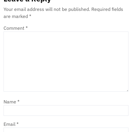
Your email address will not be published.
Required fields
are marked
*
Comment
*
Name
*
Email
*