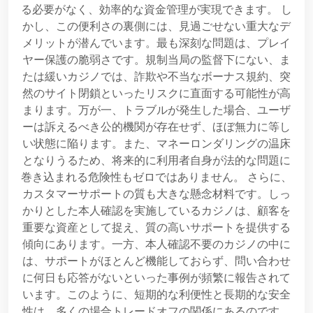
る必要がなく、効率的な資金管理が実現できます。 し
かし、この便利さの裏側には、見過ごせない重大なデ
メリットが潜んでいます。最も深刻な問題は、プレイ
ヤー保護の脆弱さです。規制当局の監督下にない、ま
たは緩いカジノでは、詐欺や不当なボーナス規約、突
然のサイト閉鎖といったリスクに直面する可能性が高
まります。万が一、トラブルが発生した場合、ユーザ
ーは訴えるべき公的機関が存在せず、ほぼ無力に等し
い状態に陥ります。また、マネーロンダリングの温床
となりうるため、将来的に利用者自身が法的な問題に
巻き込まれる危険性もゼロではありません。 さらに、
カスタマーサポートの質も大きな懸念材料です。しっ
かりとした本人確認を実施しているカジノは、顧客を
重要な資産として捉え、質の高いサポートを提供する
傾向にあります。一方、本人確認不要のカジノの中に
は、サポートがほとんど機能しておらず、問い合わせ
に何日も応答がないといった事例が頻繁に報告されて
います。このように、短期的な利便性と長期的な安全
性は、多くの場合トレードオフの関係にあるのです。