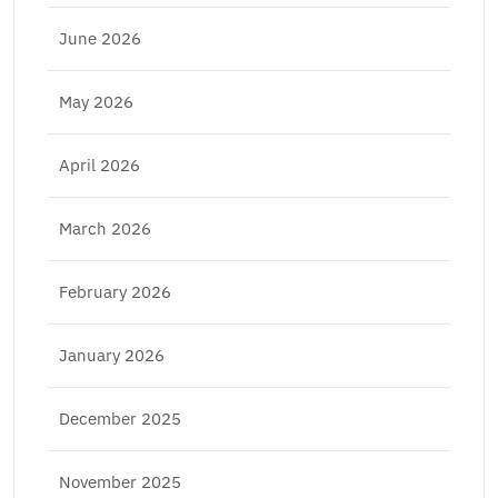
June 2026
May 2026
April 2026
March 2026
February 2026
January 2026
December 2025
November 2025