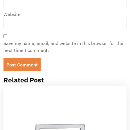
Website
Save my name, email, and website in this browser for the
next time I comment.
Related Post