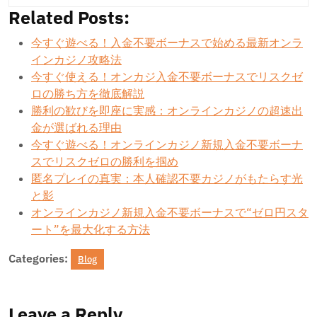
Related Posts:
今すぐ遊べる！入金不要ボーナスで始める最新オンラ
インカジノ攻略法
今すぐ使える！オンカジ入金不要ボーナスでリスクゼ
ロの勝ち方を徹底解説
勝利の歓びを即座に実感：オンラインカジノの超速出
金が選ばれる理由
今すぐ遊べる！オンラインカジノ新規入金不要ボーナ
スでリスクゼロの勝利を掴め
匿名プレイの真実：本人確認不要カジノがもたらす光
と影
オンラインカジノ新規入金不要ボーナスで“ゼロ円スタ
ート”を最大化する方法
Categories:
Blog
Leave a Reply