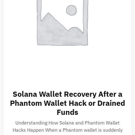
Solana Wallet Recovery After a
Phantom Wallet Hack or Drained
Funds
Understanding How Solana and Phantom Wallet
Hacks Happen When a Phantom wallet is suddenly