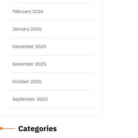
February 2026
January 2026
December 2025
November 2025
October 2025
September 2025
Categories