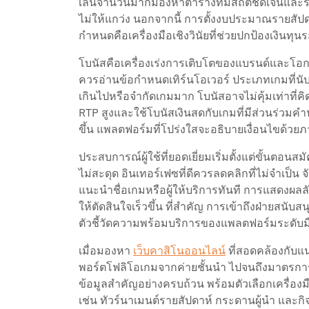
เล่นจำนวนมากมองหาตารางที่มีสถิติชัดเจนและร
ไม่ให้แกว่ง นอกจากนี้ การตั้งงบประมาณรายสัปด
กำหนดคือเครื่องมือเชิงวินัยที่ช่วยปกป้องเงินทุ
โบนัสคือเครื่องเร่งการเติบโตของแบรนด์และโอกาสส
ควรอ่านข้อกำหนดเทิร์นโอเวอร์ ประเภทเกมที่นั
เกินไปหรือจำกัดเกมมาก โบนัสอาจไม่คุ้มเท่าที่
RTP สูงและใช้โบนัสเงินสดกับเกมที่มีส่วนร่วมค
ขึ้น แพลตฟอร์มที่โปร่งใสจะอธิบายเงื่อนไขด้
ประสบการณ์ผู้ใช้ที่ยอดเยี่ยมเริ่มตั้งแต่ขั้นต
ไม่สะดุด อินเทอร์เฟซที่ดีควรลดคลิกที่ไม่จำเป
แนะนำชื่อเกมหรือผู้ให้บริการทันที การแสดงผลลัพ
ให้ตัดสินใจเร็วขึ้น ที่สำคัญ การเข้าถึงฝ่ายสนั
ตัวชี้วัดความพร้อมบริการของแพลตฟอร์มระดับม
เมื่อมองหา
เว็บคาสิโนออนไลน์
ที่สอดคล้องกับแ
พอร์ตโฟลิโอเกมจากค่ายชั้นนำ ไปจนถึงมาตรการด
ข้อมูลสำคัญอย่างครบถ้วน พร้อมตัวเลือกเครื่อง
เช่น ทัวร์นาเมนต์รายสัปดาห์ กระดานผู้นำ และก