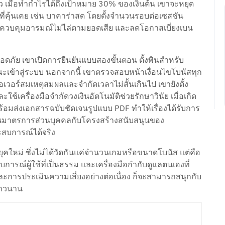
็ว เมื่อทำกำไรได้ถึงเป้าหมาย 30% ของเงินต้น เขาจะหยุด
ี่คุ้นเคย เช่น บาคาร่าสด โดยตั้งจำนวนรอบต่อเซสชัน
ยให้ควบคุมอารมณ์ไม่ไล่ตามยอดเสีย และลดโอกาสเบี่ยงเบน
ลอดภัย เขาเปิดการยืนยันแบบสองขั้นตอน ตั้งพินสำหรับ
ะเข้าสู่ระบบ นอกจากนี้ เขาตรวจสอบหน้าเงื่อนไขโบนัสทุก
โอเวอร์สมเหตุสมผลและจำกัดเวลาไม่สั้นเกินไป เขายังตั้ง
ช้เครื่องมือจำกัดวงเงินอัตโนมัติช่วยรักษาวินัย เมื่อเกิด
อมส่งเอกสารฉบับชัดเจนรูปแบบ PDF ทำให้เรื่องได้รับการ
สานมาตรการส่วนบุคคลกับโครงสร้างสนับสนุนของ
สบการณ์ได้จริง
นยุคใหม่ ซึ่งไม่ได้วัดกันแค่จำนวนเกมหรือขนาดโบนัส แต่คือ
รณ์ผู้ใช้ที่เป็นธรรม และเครื่องมือกำกับดูแลตนเองที่
นัยและการประเมินความเสี่ยงอย่างต่อเนื่อง ก็จะสามารถสนุกกับ
้ยาวนาน