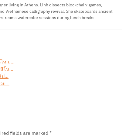
ner living in Athens. Linh dissects blockchain-games,
nd Vietnamese calligraphy revival. She skateboards ancient
-streams watercolor sessions during lunch breaks.
อนไหว:…
าสิโน…
ร์ป…
พสวย…
ired fields are marked
*