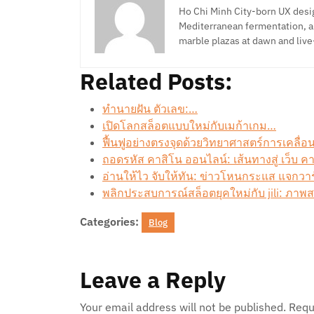
Ho Chi Minh City-born UX desig
Mediterranean fermentation, a
marble plazas at dawn and live
Related Posts:
ทำนายฝัน ตัวเลข:…
เปิดโลกสล็อตแบบใหม่กับเมก้าเกม…
ฟื้นฟูอย่างตรงจุดด้วยวิทยาศาสตร์การเคลื่
ถอดรหัส คาสิโน ออนไลน์: เส้นทางสู่ เว็บ ค
อ่านให้ไว จับให้ทัน: ข่าวโหนกระแส แจกวา
พลิกประสบการณ์สล็อตยุคใหม่กับ jili: ภา
Categories:
Blog
Leave a Reply
Your email address will not be published.
Requ