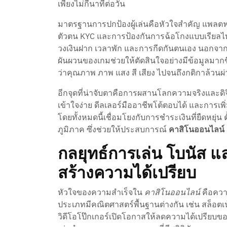
เพียงไม่กี่นาทีต่อวัน
มาตรฐานการปกป้องผู้เล่นคือหัวใจสำคัญ แพลตฟ
ตัวตน KYC และการป้องกันการฉ้อโกงแบบเรียลไทม
วงเงินฝาก เวลาพัก และการกีดกันตนเอง นอกจากนี
ผันผวนของเกมช่วยให้ตัดสินใจอย่างมีข้อมูลมากขึ้น 
ว่าคุณภาพ ภาพ แสง สี เสียง ไปจนถึงกติกาล้ว
อีกจุดที่น่าจับตาคือการผสานโลกความจริงและดิ
เข้าใจง่าย ดีลเลอร์มืออาชีพโต้ตอบได้ และการเพิ
โดยทั้งหมดนี้เชื่อมโยงกับการชำระเงินที่ยืดหยุ่น
ภูมิภาค ซึ่งช่วยให้ประสบการณ์
คาสิโนออนไลน์
กลยุทธ์การเล่น โบนัส แ
สร้างความได้เปรียบ
หัวใจของความสำเร็จใน
คาสิโนออนไลน์
คือควา
ประเภทมีคณิตศาสตร์พื้นฐานต่างกัน เช่น สล็อ
วิดีโอโป๊กเกอร์เปิดโอกาสให้ลดความได้เปรียบของเจ